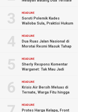
Nelayan Batang Dua Ternate
Selamat Setelah Hanyut
Hampir Sebulan
HEADLINE
Soroti Polemik Kades
Wailoba Sula, Praktisi Hukum
Ingatkan Bahaya Intervensi
Politik
HEADLINE
Dua Ruas Jalan Nasional di
Morotai Resmi Masuk Tahap
Pengerjaan
HEADLINE
Sherly Respons Komentar
Warganet: Tak Mau Jadi
Orang Lain, Fokus Buktikan
Hasil Kerja
HEADLINE
Krisis Air Bersih Meluas di
Ternate, Warga Fitu hingga
Maliaro Mengeluh
HEADLINE
Protes Harga Kelapa, Front