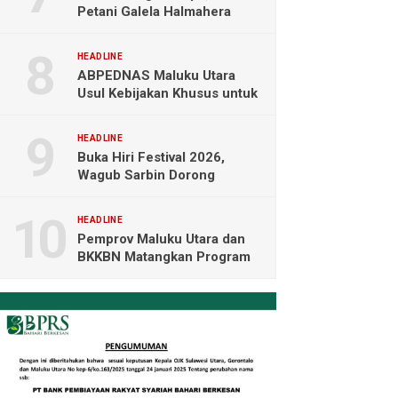
Petani Galela Halmahera
Utara Blokade Akses PT
NICO
HEADLINE
ABPEDNAS Maluku Utara
Usul Kebijakan Khusus untuk
Koperasi Desa di Wilayah
Kepulauan
HEADLINE
Buka Hiri Festival 2026,
Wagub Sarbin Dorong
Pariwisata Berbasis Alam dan
Digital
HEADLINE
Pemprov Maluku Utara dan
BKKBN Matangkan Program
Tamasya, Sofifi Jadi Prioritas