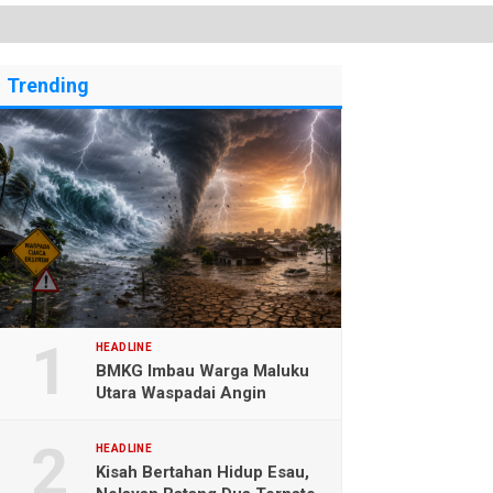
Trending
HEADLINE
BMKG Imbau Warga Maluku
Utara Waspadai Angin
Kencang dan Gelombang
Tinggi
HEADLINE
Kisah Bertahan Hidup Esau,