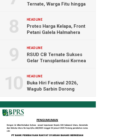
Ternate, Warga Fitu hingga
Maliaro Mengeluh
HEADLINE
Protes Harga Kelapa, Front
Petani Galela Halmahera
Utara Blokade Akses PT
NICO
HEADLINE
RSUD CB Ternate Sukses
Gelar Transplantasi Kornea
Perdana di Indonesia Timur
HEADLINE
Buka Hiri Festival 2026,
Wagub Sarbin Dorong
Pariwisata Berbasis Alam dan
Digital