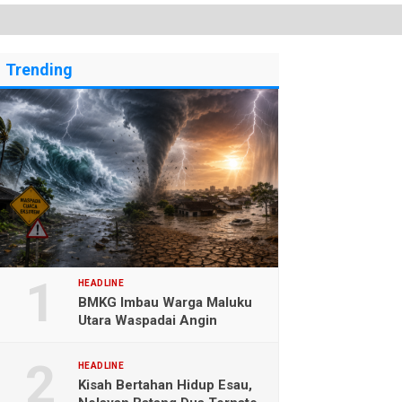
Trending
HEADLINE
BMKG Imbau Warga Maluku
Utara Waspadai Angin
Kencang dan Gelombang
Tinggi
HEADLINE
Kisah Bertahan Hidup Esau,