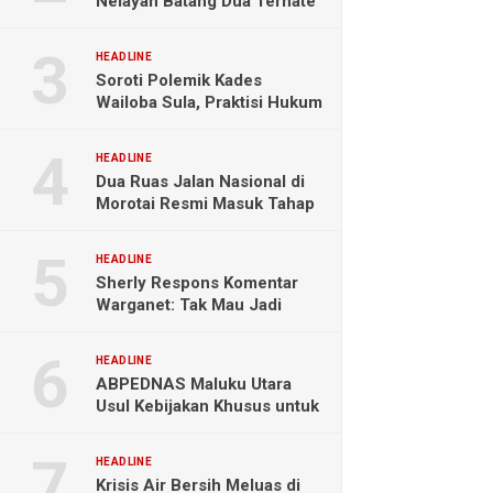
Nelayan Batang Dua Ternate
Selamat Setelah Hanyut
Hampir Sebulan
HEADLINE
Soroti Polemik Kades
Wailoba Sula, Praktisi Hukum
Ingatkan Bahaya Intervensi
Politik
HEADLINE
Dua Ruas Jalan Nasional di
Morotai Resmi Masuk Tahap
Pengerjaan
HEADLINE
Sherly Respons Komentar
Warganet: Tak Mau Jadi
Orang Lain, Fokus Buktikan
Hasil Kerja
HEADLINE
ABPEDNAS Maluku Utara
Usul Kebijakan Khusus untuk
Koperasi Desa di Wilayah
Kepulauan
HEADLINE
Krisis Air Bersih Meluas di