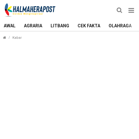
AWAL
AGRARIA
LITBANG
CEK FAKTA
OLAHRAGA
Panwascam se-Halmahera Barat Diboboti Pengelolaan Admini
Kabar