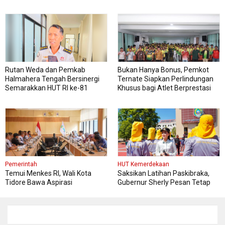
Rutan Weda dan Pemkab
Bukan Hanya Bonus, Pemkot
Halmahera Tengah Bersinergi
Ternate Siapkan Perlindungan
Semarakkan HUT RI ke-81
Khusus bagi Atlet Berprestasi
Pemerintah
HUT Kemerdekaan
Temui Menkes RI, Wali Kota
Saksikan Latihan Paskibraka,
Tidore Bawa Aspirasi
Gubernur Sherly Pesan Tetap
Penguatan Layanan Kesehatan
Fokus dan Jaga Kesehatan