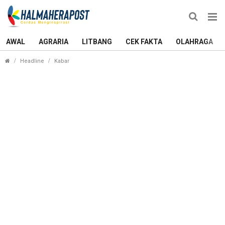
AWAL
AGRARIA
LITBANG
CEK FAKTA
OLAHRAGA
MUI: Kasus Burhan-Tauhid Lebih Terhormat Disele
Headline
Kabar