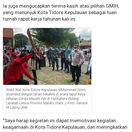
Ia juga mengucapkan terima kasih atas pilihan GMIH,
yang menunjuk Kota Tidore Kepulauan sebagai tuan
rumah rapat kerja tahunan kali ini.
Wakil Wali Kota Tidore Kepulauan, Muhammad Sinen,
disambut dengan tarian cakalele di acara rapat kerja
tahunan Gereja Masehi Injil di Halmahera Bidang
Layanan Lansia Provinsi Maluku Utara. || Foto: Samsul
Hi Laijou/JMG
"Saya harap kegiatan ini dapat memotivasi kegiatan
keagamaan di Kota Tidore Kepulauan, dan meningkatkan