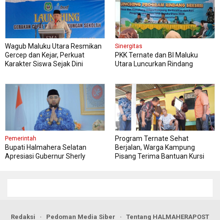
Wagub Maluku Utara Resmikan
Sinergitas
Gercep dan Kejar, Perkuat
PKK Ternate dan BI Maluku
Karakter Siswa Sejak Dini
Utara Luncurkan Rindang
Berseri Perkuat Ketahanan
Pangan
Program Ternate Sehat
Pemerintah
Bupati Halmahera Selatan
Berjalan, Warga Kampung
Apresiasi Gubernur Sherly
Pisang Terima Bantuan Kursi
Dorong Transformasi Digital
Roda
Pengadaan Barang dan Jasa
Redaksi
Pedoman Media Siber
Tentang HALMAHERAPOST