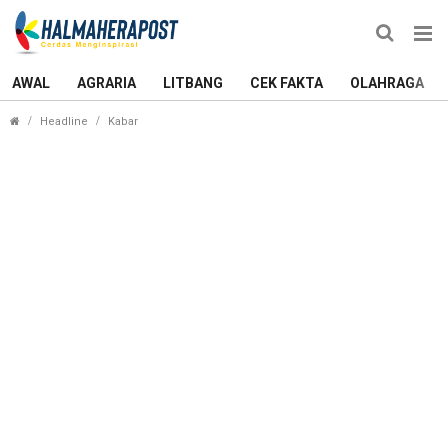
AWAL
AGRARIA
LITBANG
CEK FAKTA
OLAHRAGA
Bulog Ternate Usul Stok 3 Bapok Ini Ditambah Je
Headline
Kabar