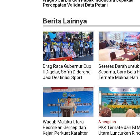
Wagub Sarbin dan Pupuk Indonesia Sepakati
Percepatan Validasi Data Petani
Berita Lainnya
Drag Race Gubernur Cup
Setetes Darah untuk
II Digelar, Sofifi Didorong
Sesama, Cara Bela H
Jadi Destinasi Sport
Ternate Maknai Hari
Tourism
Kemerdekaan
Wagub Maluku Utara
Sinergitas
Resmikan Gercep dan
PKK Ternate dan BI 
Kejar, Perkuat Karakter
Utara Luncurkan Rin
Siswa Sejak Dini
Berseri Perkuat Ket