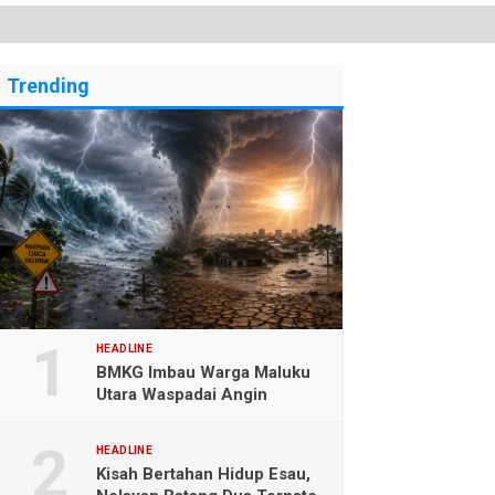
Trending
HEADLINE
BMKG Imbau Warga Maluku
Utara Waspadai Angin
Kencang dan Gelombang
Tinggi
HEADLINE
Kisah Bertahan Hidup Esau,