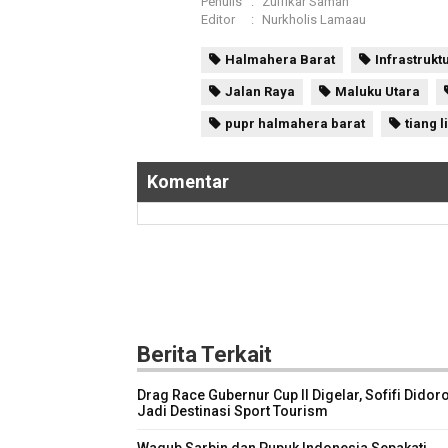
Penulis
:
Zulfikar Saman
Editor
:
Nurkholis Lamaau
Halmahera Barat
Infrastrukt
Jalan Raya
Maluku Utara
pupr halmahera barat
tiang l
Komentar
Berita Terkait
Drag Race Gubernur Cup II Digelar, Sofifi Didor
Jadi Destinasi Sport Tourism