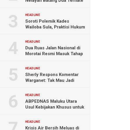
Nelayan Batang Dua Ternate
Selamat Setelah Hanyut
Hampir Sebulan
HEADLINE
Soroti Polemik Kades
Wailoba Sula, Praktisi Hukum
Ingatkan Bahaya Intervensi
Politik
HEADLINE
Dua Ruas Jalan Nasional di
Morotai Resmi Masuk Tahap
Pengerjaan
HEADLINE
Sherly Respons Komentar
Warganet: Tak Mau Jadi
Orang Lain, Fokus Buktikan
Hasil Kerja
HEADLINE
ABPEDNAS Maluku Utara
Usul Kebijakan Khusus untuk
Koperasi Desa di Wilayah
Kepulauan
HEADLINE
Krisis Air Bersih Meluas di