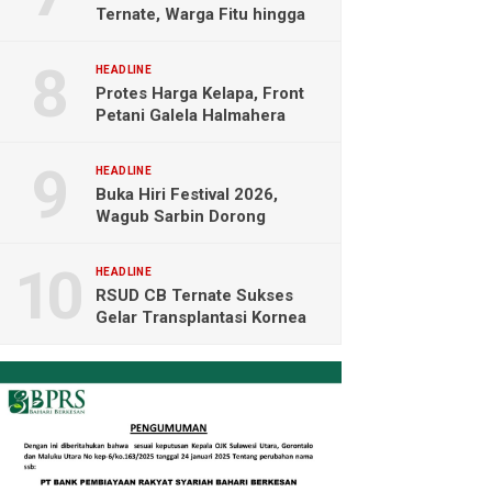
Ternate, Warga Fitu hingga
Maliaro Mengeluh
HEADLINE
Protes Harga Kelapa, Front
Petani Galela Halmahera
Utara Blokade Akses PT
NICO
HEADLINE
Buka Hiri Festival 2026,
Wagub Sarbin Dorong
Pariwisata Berbasis Alam dan
Digital
HEADLINE
RSUD CB Ternate Sukses
Gelar Transplantasi Kornea
Perdana di Indonesia Timur