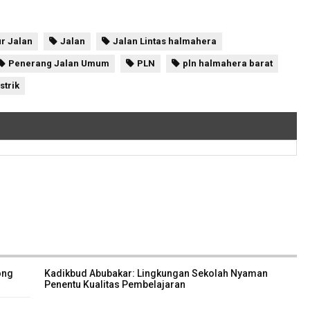
ur Jalan
Jalan
Jalan Lintas halmahera
Penerang Jalan Umum
PLN
pln halmahera barat
istrik
ong
Kadikbud Abubakar: Lingkungan Sekolah Nyaman
Penentu Kualitas Pembelajaran