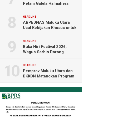
Petani Galela Halmahera
Utara Blokade Akses PT
NICO
HEADLINE
ABPEDNAS Maluku Utara
Usul Kebijakan Khusus untuk
Koperasi Desa di Wilayah
Kepulauan
HEADLINE
Buka Hiri Festival 2026,
Wagub Sarbin Dorong
Pariwisata Berbasis Alam dan
Digital
HEADLINE
Pemprov Maluku Utara dan
BKKBN Matangkan Program
Tamasya, Sofifi Jadi Prioritas