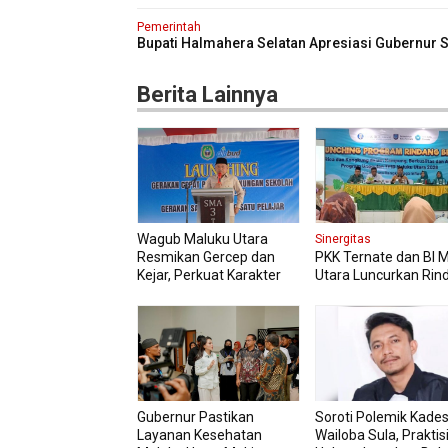
Pemerintah
Bupati Halmahera Selatan Apresiasi Gubernur S
Dorong Transformasi Digital Pengadaan Baran
Jasa
Berita Lainnya
Wagub Maluku Utara
Sinergitas
Resmikan Gercep dan
PKK Ternate dan BI 
Kejar, Perkuat Karakter
Utara Luncurkan Rin
Siswa Sejak Dini
Berseri Perkuat Ket
Pangan
Gubernur Pastikan
Soroti Polemik Kade
Layanan Kesehatan
Wailoba Sula, Praktis