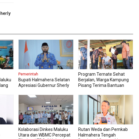
Berseri Perkuat Ketahanan Pangan
herly
g dan
Program Ternate Sehat
Pemerintah
Maluku
Bupati Halmahera Selatan
Berjalan, Warga Kampung
dang
Apresiasi Gubernur Sherly
Pisang Terima Bantuan
ahanan
Dorong Transformasi Digital
Kursi Roda
Pengadaan Barang dan
Jasa
s
Kolaborasi Dinkes Maluku
Rutan Weda dan Pemkab
i
Utara dan WBMC Percepat
Halmahera Tengah