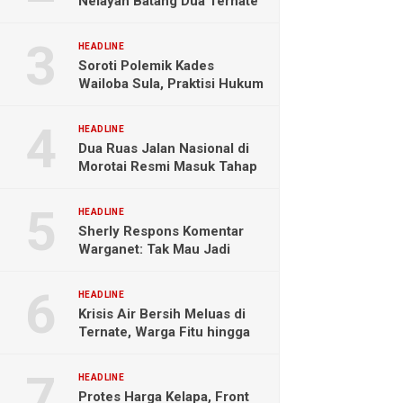
Nelayan Batang Dua Ternate
Selamat Setelah Hanyut
Hampir Sebulan
HEADLINE
Soroti Polemik Kades
Wailoba Sula, Praktisi Hukum
Ingatkan Bahaya Intervensi
Politik
HEADLINE
Dua Ruas Jalan Nasional di
Morotai Resmi Masuk Tahap
Pengerjaan
HEADLINE
Sherly Respons Komentar
Warganet: Tak Mau Jadi
Orang Lain, Fokus Buktikan
Hasil Kerja
HEADLINE
Krisis Air Bersih Meluas di
Ternate, Warga Fitu hingga
Maliaro Mengeluh
HEADLINE
Protes Harga Kelapa, Front