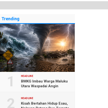
Trending
HEADLINE
BMKG Imbau Warga Maluku
Utara Waspadai Angin
Kencang dan Gelombang
Tinggi
HEADLINE
Kisah Bertahan Hidup Esau,