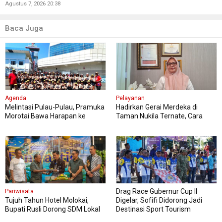
Agustus 7, 2026 20:38
Baca Juga
Agenda
Pelayanan
Melintasi Pulau-Pulau, Pramuka
Hadirkan Gerai Merdeka di
Morotai Bawa Harapan ke
Taman Nukila Ternate, Cara
Jambore Nasional
DPMPTSP Permudah Legalitas
Usaha
Drag Race Gubernur Cup II
Pariwisata
Tujuh Tahun Hotel Molokai,
Digelar, Sofifi Didorong Jadi
Bupati Rusli Dorong SDM Lokal
Destinasi Sport Tourism
Perkuat Pariwisata Morotai