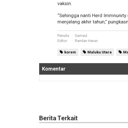
vaksin.
“Sehingga nanti Herd Immnunity 
menjelang akhir tahun,” pungkas
Penulis
:
Samsul
Editor
:
Ramlan Harun
korem
Maluku Utara
Ma
Komentar
Berita Terkait