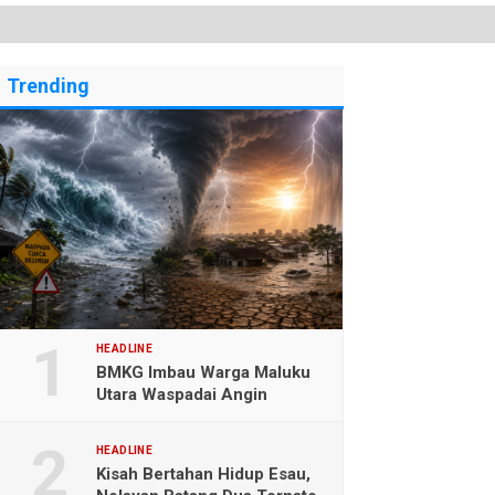
Trending
HEADLINE
BMKG Imbau Warga Maluku
Utara Waspadai Angin
Kencang dan Gelombang
Tinggi
HEADLINE
Kisah Bertahan Hidup Esau,