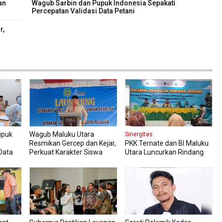
an
Wagub Sarbin dan Pupuk Indonesia Sepakati
Percepatan Validasi Data Petani
r,
upuk
Wagub Maluku Utara
Sinergitas
Resmikan Gercep dan Kejar,
PKK Ternate dan BI Maluku
Data
Perkuat Karakter Siswa
Utara Luncurkan Rindang
Sejak Dini
Berseri Perkuat Ketahanan
Pangan