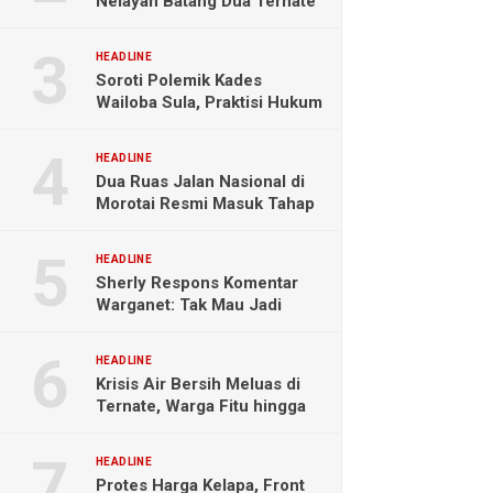
Nelayan Batang Dua Ternate
Selamat Setelah Hanyut
Hampir Sebulan
HEADLINE
Soroti Polemik Kades
Wailoba Sula, Praktisi Hukum
Ingatkan Bahaya Intervensi
Politik
HEADLINE
Dua Ruas Jalan Nasional di
Morotai Resmi Masuk Tahap
Pengerjaan
HEADLINE
Sherly Respons Komentar
Warganet: Tak Mau Jadi
Orang Lain, Fokus Buktikan
Hasil Kerja
HEADLINE
Krisis Air Bersih Meluas di
Ternate, Warga Fitu hingga
Maliaro Mengeluh
HEADLINE
Protes Harga Kelapa, Front