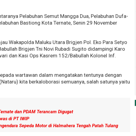
i antaranya Pelabuhan Semut Mangga Dua, Pelabuhan Dufa-
elabuhan Bastiong Kota Ternate, Senin 29 November
njau Wakapolda Maluku Utara Brigjen Pol. Eko Para Setyo
ullah Brigjen Tni Novi Rubadi Sugito didampingi Karo
ri dan Kasi Ops Kasrem 152/Babullah Kolonel Inf.
yo kepada wartawan dalam mengatakan tentunya dengan
Nataru) kita berkaloborasi semuanya, salah satunya yaitu
 Ternate dan PDAM Terancam Digugat
was di PT IWIP
Pengendara Sepeda Motor di Halmahera Tengah Patah Tulang