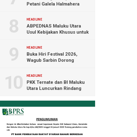
Petani Galela Halmahera
Utara Blokade Akses PT
NICO
HEADLINE
ABPEDNAS Maluku Utara
Usul Kebijakan Khusus untuk
Koperasi Desa di Wilayah
Kepulauan
HEADLINE
Buka Hiri Festival 2026,
Wagub Sarbin Dorong
Pariwisata Berbasis Alam dan
Digital
HEADLINE
PKK Ternate dan BI Maluku
Utara Luncurkan Rindang
Berseri Perkuat Ketahanan
Pangan