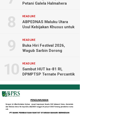
Petani Galela Halmahera
Utara Blokade Akses PT
NICO
HEADLINE
ABPEDNAS Maluku Utara
Usul Kebijakan Khusus untuk
Koperasi Desa di Wilayah
Kepulauan
HEADLINE
Buka Hiri Festival 2026,
Wagub Sarbin Dorong
Pariwisata Berbasis Alam dan
Digital
HEADLINE
Sambut HUT ke-81 RI,
DPMPTSP Ternate Percantik
Kantor dengan Nuansa
Merah Putih