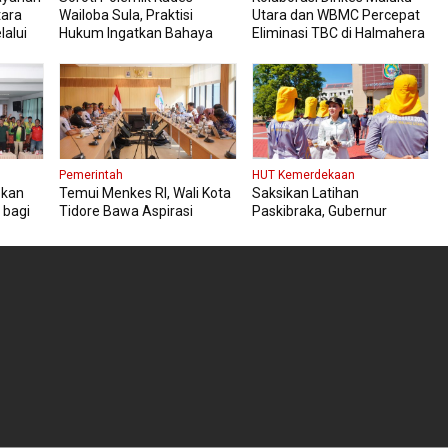
tara
Wailoba Sula, Praktisi
Utara dan WBMC Percepat
lalui
Hukum Ingatkan Bahaya
Eliminasi TBC di Halmahera
Intervensi Politik
Tengah
Pemerintah
HUT Kemerdekaan
pkan
Temui Menkes RI, Wali Kota
Saksikan Latihan
 bagi
Tidore Bawa Aspirasi
Paskibraka, Gubernur
Penguatan Layanan
Sherly Pesan Tetap Fokus
Kesehatan
dan Jaga Kesehatan