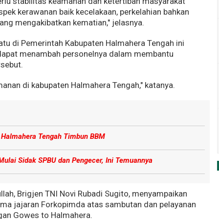
erlu stabilitas keamanan dan ketertiban masyarakat
 aspek kerawanan baik kecelakaan, perkelahian bahkan
g mengakibatkan kematian," jelasnya.
satu di Pemerintah Kabupaten Halmahera Tengah ini
 dapat menambah personelnya dalam membantu
rsebut.
amanan di kabupaten Halmahera Tengah," katanya.
di Halmahera Tengah Timbun BBM
 Mulai Sidak SPBU dan Pengecer, Ini Temuannya
lah, Brigjen TNI Novi Rubadi Sugito, menyampaikan
sama jajaran Forkopimda atas sambutan dan pelayanan
gan Gowes to Halmahera.