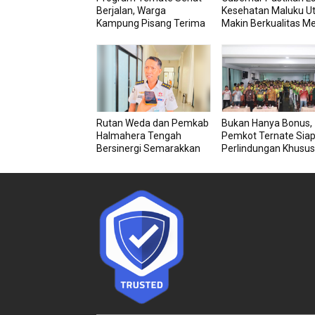
Berjalan, Warga
Kesehatan Maluku U
Kampung Pisang Terima
Makin Berkualitas Me
Bantuan Kursi Roda
RSU dan RSJ Sofifi
Rutan Weda dan Pemkab
Bukan Hanya Bonus,
Halmahera Tengah
Pemkot Ternate Sia
Bersinergi Semarakkan
Perlindungan Khusus
HUT RI ke-81
Atlet Berprestasi