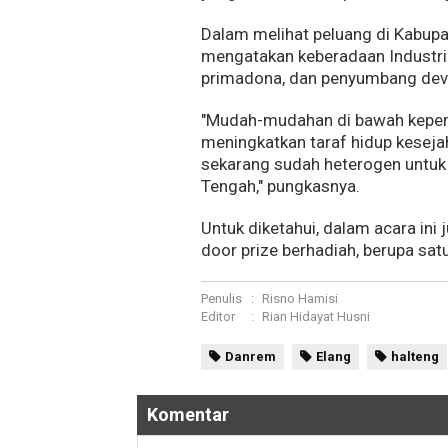
Dalam melihat peluang di Kabupa
mengatakan keberadaan Industri
primadona, dan penyumbang devi
"Mudah-mudahan di bawah kepemim
meningkatkan taraf hidup kesej
sekarang sudah heterogen untu
Tengah," pungkasnya.
Untuk diketahui, dalam acara in
door prize berhadiah, berupa sat
Penulis
:
Risno Hamisi
Editor
:
Rian Hidayat Husni
Danrem
Elang
halteng
Komentar