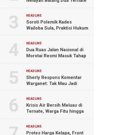
Nelayan Batang Dua Ternate
Selamat Setelah Hanyut
Hampir Sebulan
HEADLINE
Soroti Polemik Kades
Wailoba Sula, Praktisi Hukum
Ingatkan Bahaya Intervensi
Politik
HEADLINE
Dua Ruas Jalan Nasional di
Morotai Resmi Masuk Tahap
Pengerjaan
HEADLINE
Sherly Respons Komentar
Warganet: Tak Mau Jadi
Orang Lain, Fokus Buktikan
Hasil Kerja
HEADLINE
Krisis Air Bersih Meluas di
Ternate, Warga Fitu hingga
Maliaro Mengeluh
HEADLINE
Protes Harga Kelapa, Front