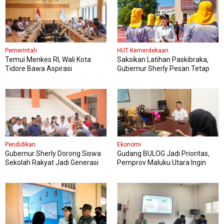
Pemerintah
HUT Kemerdekaan
Temui Menkes RI, Wali Kota
Saksikan Latihan Paskibraka,
Tidore Bawa Aspirasi
Gubernur Sherly Pesan Tetap
Penguatan Layanan Kesehatan
Fokus dan Jaga Kesehatan
Pendidikan
Ekonomi
Gubernur Sherly Dorong Siswa
Gudang BULOG Jadi Prioritas,
Sekolah Rakyat Jadi Generasi
Pemprov Maluku Utara Ingin
Tangguh dan Berdaya Saing
Harga Pangan Tetap Stabil