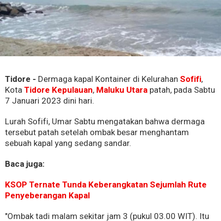
Tidore -
Dermaga kapal Kontainer di Kelurahan
Sofifi
,
Kota
Tidore Kepulauan
,
Maluku Utara
patah, pada Sabtu
7 Januari 2023 dini hari.
Lurah Sofifi, Umar Sabtu mengatakan bahwa dermaga
tersebut patah setelah ombak besar menghantam
sebuah kapal yang sedang sandar.
Baca juga:
KSOP Ternate Tunda Keberangkatan Sejumlah Rute
Penyeberangan Kapal
"Ombak tadi malam sekitar jam 3 (pukul 03.00 WIT). Itu