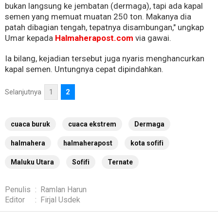
bukan langsung ke jembatan (dermaga), tapi ada kapal
semen yang memuat muatan 250 ton. Makanya dia
patah dibagian tengah, tepatnya disambungan," ungkap
Umar kepada
Halmaherapost.com
via gawai.
Ia bilang, kejadian tersebut juga nyaris menghancurkan
kapal semen. Untungnya cepat dipindahkan.
Selanjutnya
1
2
cuaca buruk
cuaca ekstrem
Dermaga
halmahera
halmaherapost
kota sofifi
Maluku Utara
Sofifi
Ternate
Penulis
:
Ramlan Harun
Editor
:
Firjal Usdek