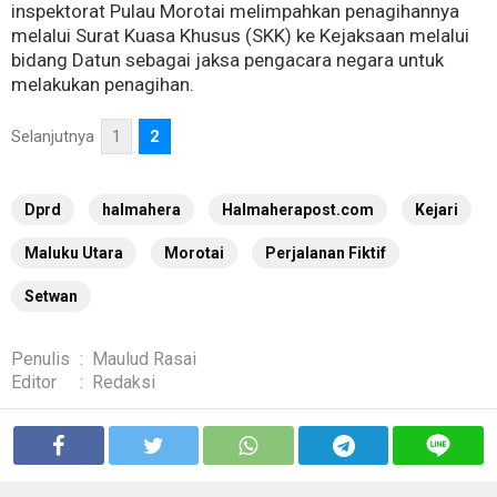
inspektorat Pulau Morotai melimpahkan penagihannya
melalui Surat Kuasa Khusus (SKK) ke Kejaksaan melalui
bidang Datun sebagai jaksa pengacara negara untuk
melakukan penagihan.
Selanjutnya
1
2
Dprd
halmahera
Halmaherapost.com
Kejari
Maluku Utara
Morotai
Perjalanan Fiktif
Setwan
Penulis
:
Maulud Rasai
Editor
:
Redaksi