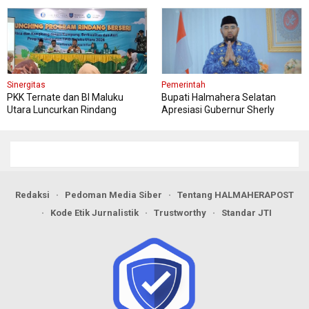
Sinergitas
Pemerintah
PKK Ternate dan BI Maluku
Bupati Halmahera Selatan
Utara Luncurkan Rindang
Apresiasi Gubernur Sherly
Berseri Perkuat Ketahanan
Dorong Transformasi Digital
Pangan
Pengadaan Barang dan Jasa
Redaksi
Pedoman Media Siber
Tentang HALMAHERAPOST
Kode Etik Jurnalistik
Trustworthy
Standar JTI