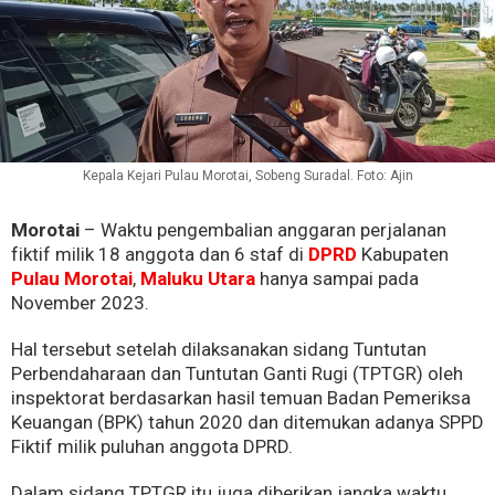
Kepala Kejari Pulau Morotai, Sobeng Suradal. Foto: Ajin
Morotai
– Waktu pengembalian anggaran perjalanan
fiktif milik 18 anggota dan 6 staf di
DPRD
Kabupaten
Pulau Morotai
,
Maluku Utara
hanya sampai pada
November 2023.
Hal tersebut setelah dilaksanakan sidang Tuntutan
Perbendaharaan dan Tuntutan Ganti Rugi (TPTGR) oleh
inspektorat berdasarkan hasil temuan Badan Pemeriksa
Keuangan (BPK) tahun 2020 dan ditemukan adanya SPPD
Fiktif milik puluhan anggota DPRD.
Dalam sidang TPTGR itu juga diberikan jangka waktu