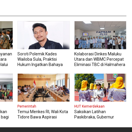
ayanan
Soroti Polemik Kades
Kolaborasi Dinkes Maluku
tara
Wailoba Sula, Praktisi
Utara dan WBMC Percepat
lalui
Hukum Ingatkan Bahaya
Eliminasi TBC di Halmahera
Intervensi Politik
Tengah
Pemerintah
HUT Kemerdekaan
pkan
Temui Menkes RI, Wali Kota
Saksikan Latihan
 bagi
Tidore Bawa Aspirasi
Paskibraka, Gubernur
Penguatan Layanan
Sherly Pesan Tetap Fokus
Kesehatan
dan Jaga Kesehatan