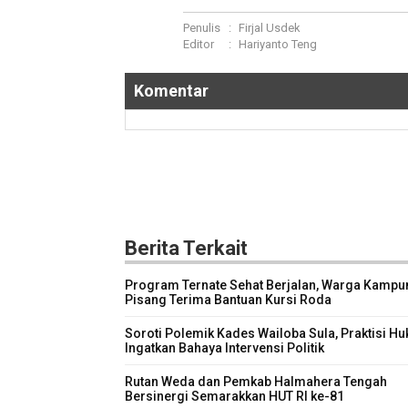
Penulis
:
Firjal Usdek
Editor
:
Hariyanto Teng
Komentar
Berita Terkait
Program Ternate Sehat Berjalan, Warga Kampu
Pisang Terima Bantuan Kursi Roda
Soroti Polemik Kades Wailoba Sula, Praktisi H
Ingatkan Bahaya Intervensi Politik
Rutan Weda dan Pemkab Halmahera Tengah
Bersinergi Semarakkan HUT RI ke-81