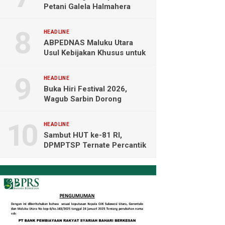
Petani Galela Halmahera
Utara Blokade Akses PT
NICO
HEADLINE
ABPEDNAS Maluku Utara
Usul Kebijakan Khusus untuk
Koperasi Desa di Wilayah
Kepulauan
HEADLINE
Buka Hiri Festival 2026,
Wagub Sarbin Dorong
Pariwisata Berbasis Alam dan
Digital
HEADLINE
Sambut HUT ke-81 RI,
DPMPTSP Ternate Percantik
Kantor dengan Nuansa
Merah Putih