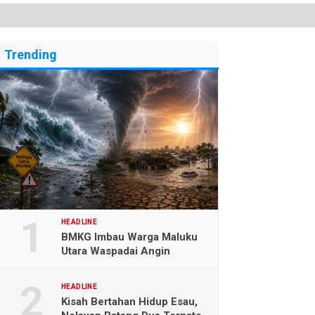
Trending
HEADLINE
BMKG Imbau Warga Maluku
Utara Waspadai Angin
Kencang dan Gelombang
Tinggi
HEADLINE
Kisah Bertahan Hidup Esau,