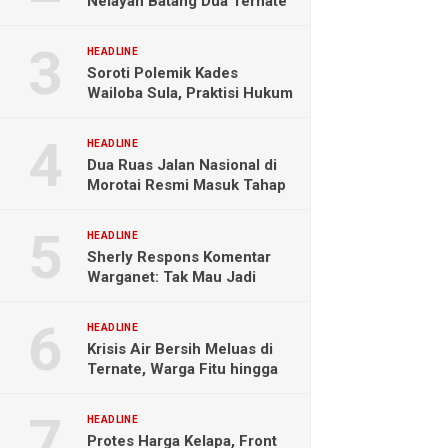
Nelayan Batang Dua Ternate
Selamat Setelah Hanyut
Hampir Sebulan
HEADLINE
Soroti Polemik Kades
Wailoba Sula, Praktisi Hukum
Ingatkan Bahaya Intervensi
Politik
HEADLINE
Dua Ruas Jalan Nasional di
Morotai Resmi Masuk Tahap
Pengerjaan
HEADLINE
Sherly Respons Komentar
Warganet: Tak Mau Jadi
Orang Lain, Fokus Buktikan
Hasil Kerja
HEADLINE
Krisis Air Bersih Meluas di
Ternate, Warga Fitu hingga
Maliaro Mengeluh
HEADLINE
Protes Harga Kelapa, Front