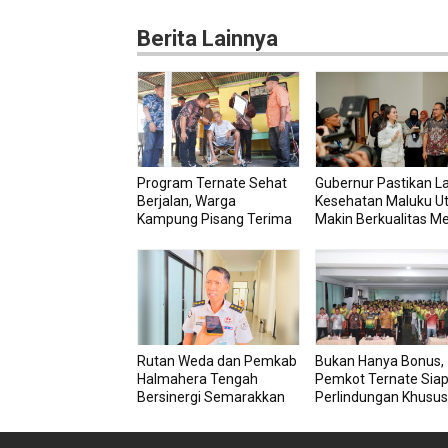
Berita Lainnya
Program Ternate Sehat
Gubernur Pastikan L
Berjalan, Warga
Kesehatan Maluku U
Kampung Pisang Terima
Makin Berkualitas Me
Bantuan Kursi Roda
RSU dan RSJ Sofifi
Rutan Weda dan Pemkab
Bukan Hanya Bonus,
Halmahera Tengah
Pemkot Ternate Sia
Bersinergi Semarakkan
Perlindungan Khusus
HUT RI ke-81
Atlet Berprestasi