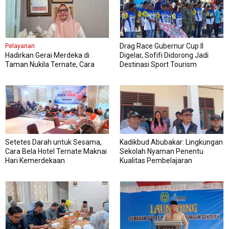
Drag Race Gubernur Cup II
Pelayanan
Hadirkan Gerai Merdeka di
Digelar, Sofifi Didorong Jadi
Taman Nukila Ternate, Cara
Destinasi Sport Tourism
DPMPTSP Permudah Legalitas
Usaha
Setetes Darah untuk Sesama,
Kadikbud Abubakar: Lingkungan
Cara Bela Hotel Ternate Maknai
Sekolah Nyaman Penentu
Hari Kemerdekaan
Kualitas Pembelajaran