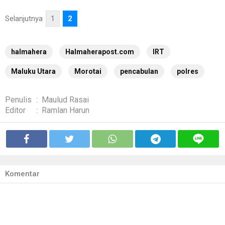
Selanjutnya
1
2
halmahera
Halmaherapost.com
IRT
Maluku Utara
Morotai
pencabulan
polres
Penulis
:
Maulud Rasai
Editor
:
Ramlan Harun
Komentar