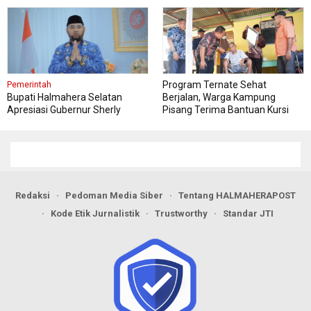
Pangan
Program Ternate Sehat
Pemerintah
Bupati Halmahera Selatan
Berjalan, Warga Kampung
Apresiasi Gubernur Sherly
Pisang Terima Bantuan Kursi
Dorong Transformasi Digital
Roda
Pengadaan Barang dan Jasa
Redaksi
Pedoman Media Siber
Tentang HALMAHERAPOST
Kode Etik Jurnalistik
Trustworthy
Standar JTI