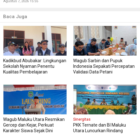
Agustus 7, 2026 15:55
Baca Juga
Kadikbud Abubakar: Lingkungan
Wagub Sarbin dan Pupuk
Sekolah Nyaman Penentu
Indonesia Sepakati Percepatan
Kualitas Pembelajaran
Validasi Data Petani
Wagub Maluku Utara Resmikan
Sinergitas
Gercep dan Kejar, Perkuat
PKK Ternate dan BI Maluku
Karakter Siswa Sejak Dini
Utara Luncurkan Rindang
Berseri Perkuat Ketahanan