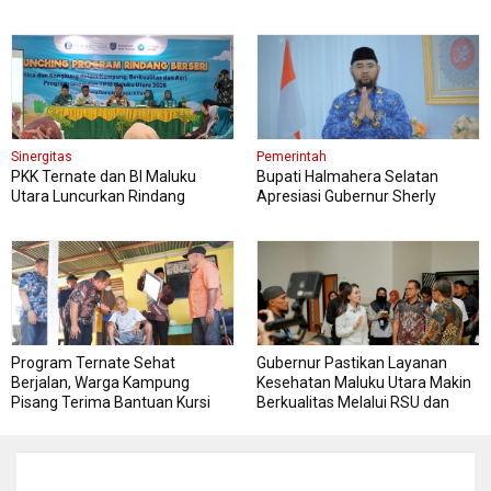
Sinergitas
Pemerintah
PKK Ternate dan BI Maluku
Bupati Halmahera Selatan
Utara Luncurkan Rindang
Apresiasi Gubernur Sherly
Berseri Perkuat Ketahanan
Dorong Transformasi Digital
Pangan
Pengadaan Barang dan Jasa
Program Ternate Sehat
Gubernur Pastikan Layanan
Berjalan, Warga Kampung
Kesehatan Maluku Utara Makin
Pisang Terima Bantuan Kursi
Berkualitas Melalui RSU dan
Roda
RSJ Sofifi