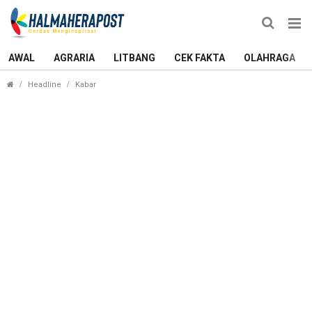
AWAL
AGRARIA
LITBANG
CEK FAKTA
OLAHRAGA
PKS Tak Usung Rusli-Rio, Pengurus di Morotai Mu
Headline
Kabar