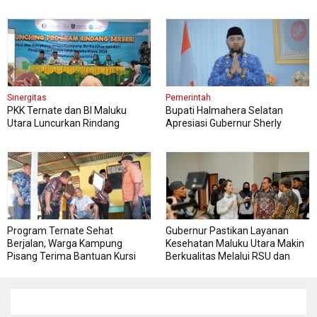
Sinergitas
Pemerintah
PKK Ternate dan BI Maluku
Bupati Halmahera Selatan
Utara Luncurkan Rindang
Apresiasi Gubernur Sherly
Berseri Perkuat Ketahanan
Dorong Transformasi Digital
Pangan
Pengadaan Barang dan Jasa
Program Ternate Sehat
Gubernur Pastikan Layanan
Berjalan, Warga Kampung
Kesehatan Maluku Utara Makin
Pisang Terima Bantuan Kursi
Berkualitas Melalui RSU dan
Roda
RSJ Sofifi