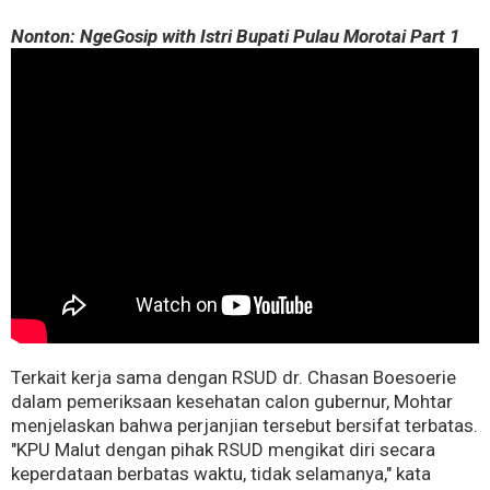
Nonton:
NgeGosip with Istri Bupati Pulau Morotai Part 1
Terkait kerja sama dengan RSUD dr. Chasan Boesoerie
dalam pemeriksaan kesehatan calon gubernur, Mohtar
menjelaskan bahwa perjanjian tersebut bersifat terbatas.
"KPU Malut dengan pihak RSUD mengikat diri secara
keperdataan berbatas waktu, tidak selamanya," kata