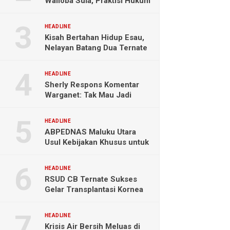
Wailoba Sula, Praktisi Hukum
Ingatkan Bahaya Intervensi
Politik
HEADLINE
Kisah Bertahan Hidup Esau,
Nelayan Batang Dua Ternate
Selamat Setelah Hanyut
Hampir Sebulan
HEADLINE
Sherly Respons Komentar
Warganet: Tak Mau Jadi
Orang Lain, Fokus Buktikan
Hasil Kerja
HEADLINE
ABPEDNAS Maluku Utara
Usul Kebijakan Khusus untuk
Koperasi Desa di Wilayah
Kepulauan
HEADLINE
RSUD CB Ternate Sukses
Gelar Transplantasi Kornea
Perdana di Indonesia Timur
HEADLINE
Krisis Air Bersih Meluas di