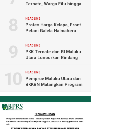
Ternate, Warga Fitu hingga
Maliaro Mengeluh
HEADLINE
Protes Harga Kelapa, Front
Petani Galela Halmahera
Utara Blokade Akses PT
NICO
HEADLINE
PKK Ternate dan BI Maluku
Utara Luncurkan Rindang
Berseri Perkuat Ketahanan
Pangan
HEADLINE
Pemprov Maluku Utara dan
BKKBN Matangkan Program
Tamasya, Sofifi Jadi Prioritas