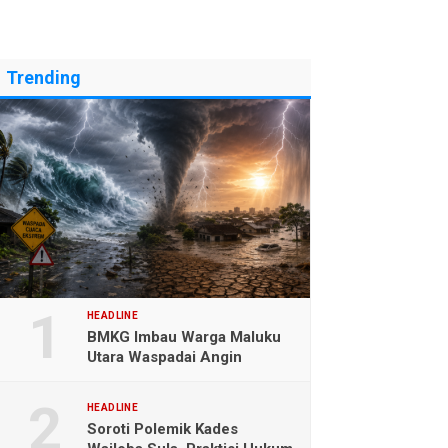
Trending
HEADLINE
BMKG Imbau Warga Maluku
Utara Waspadai Angin
Kencang dan Gelombang
Tinggi
HEADLINE
Soroti Polemik Kades