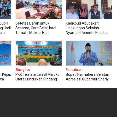
up II
Setetes Darah untuk
Kadikbud Abubakar:
ng Jadi
Sesama, Cara Bela Hotel
Lingkungan Sekolah
ism
Ternate Maknai Hari
Nyaman Penentu Kualitas
Kemerdekaan
Pembelajaran
Sinergitas
Pemerintah
 Kejar,
PKK Ternate dan BI Maluku
Bupati Halmahera Selatan
swa
Utara Luncurkan Rindang
Apresiasi Gubernur Sherly
Berseri Perkuat Ketahanan
Dorong Transformasi Digital
Pangan
Pengadaan Barang dan
Jasa