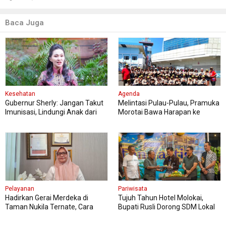
Baca Juga
Kesehatan
Agenda
Gubernur Sherly: Jangan Takut
Melintasi Pulau-Pulau, Pramuka
Imunisasi, Lindungi Anak dari
Morotai Bawa Harapan ke
Penyakit Berbahaya
Jambore Nasional
Pelayanan
Pariwisata
Hadirkan Gerai Merdeka di
Tujuh Tahun Hotel Molokai,
Taman Nukila Ternate, Cara
Bupati Rusli Dorong SDM Lokal
DPMPTSP Permudah Legalitas
Perkuat Pariwisata Morotai
Usaha