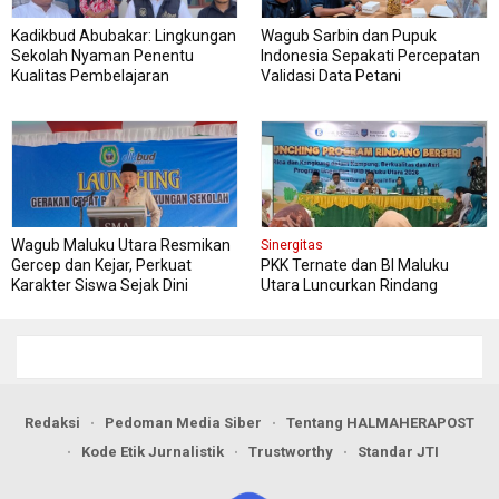
Kadikbud Abubakar: Lingkungan
Wagub Sarbin dan Pupuk
Sekolah Nyaman Penentu
Indonesia Sepakati Percepatan
Kualitas Pembelajaran
Validasi Data Petani
Wagub Maluku Utara Resmikan
Sinergitas
Gercep dan Kejar, Perkuat
PKK Ternate dan BI Maluku
Karakter Siswa Sejak Dini
Utara Luncurkan Rindang
Berseri Perkuat Ketahanan
Pangan
Redaksi
Pedoman Media Siber
Tentang HALMAHERAPOST
Kode Etik Jurnalistik
Trustworthy
Standar JTI