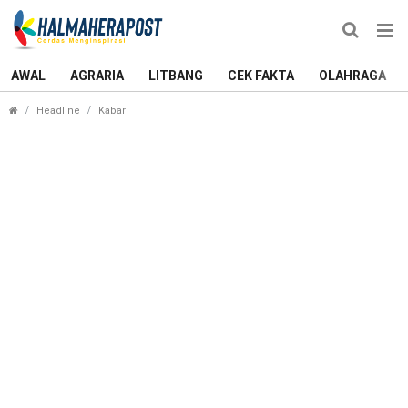
AWAL
AGRARIA
LITBANG
CEK FAKTA
OLAHRAGA
Gempa Magnitudo 5,2 Guncang Maluku Utara, Beg
Headline
Kabar