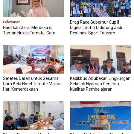
Drag Race Gubernur Cup II
Pelayanan
Hadirkan Gerai Merdeka di
Digelar, Sofifi Didorong Jadi
Taman Nukila Ternate, Cara
Destinasi Sport Tourism
DPMPTSP Permudah Legalitas
Usaha
Setetes Darah untuk Sesama,
Kadikbud Abubakar: Lingkungan
Cara Bela Hotel Ternate Maknai
Sekolah Nyaman Penentu
Hari Kemerdekaan
Kualitas Pembelajaran