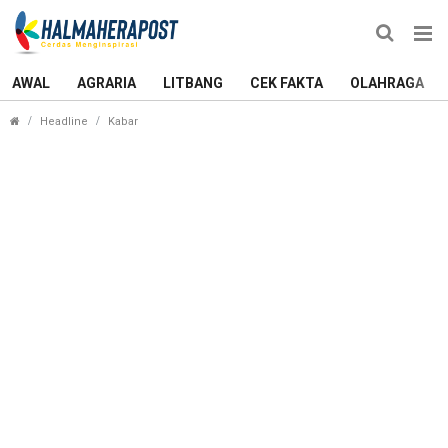
AWAL
AGRARIA
LITBANG
CEK FAKTA
OLAHRAGA
Akses Jalan di Bua-Bua Tidore Rusak Parah, Butu
Headline
Kabar