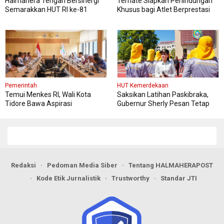
Halmahera Tengah Bersinergi
Ternate Siapkan Perlindungan
Semarakkan HUT RI ke-81
Khusus bagi Atlet Berprestasi
Pemerintah
HUT Kemerdekaan
Temui Menkes RI, Wali Kota
Saksikan Latihan Paskibraka,
Tidore Bawa Aspirasi
Gubernur Sherly Pesan Tetap
Penguatan Layanan Kesehatan
Fokus dan Jaga Kesehatan
Redaksi
Pedoman Media Siber
Tentang HALMAHERAPOST
Kode Etik Jurnalistik
Trustworthy
Standar JTI