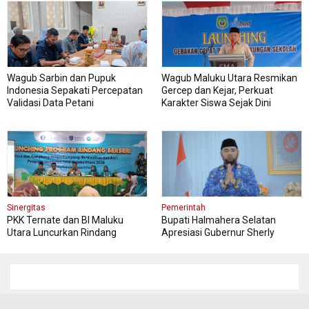
Wagub Sarbin dan Pupuk
Wagub Maluku Utara Resmikan
Indonesia Sepakati Percepatan
Gercep dan Kejar, Perkuat
Validasi Data Petani
Karakter Siswa Sejak Dini
Sinergitas
Pemerintah
PKK Ternate dan BI Maluku
Bupati Halmahera Selatan
Utara Luncurkan Rindang
Apresiasi Gubernur Sherly
Berseri Perkuat Ketahanan
Dorong Transformasi Digital
Pangan
Pengadaan Barang dan Jasa