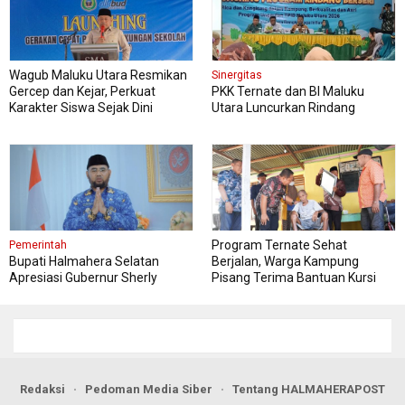
Wagub Maluku Utara Resmikan
Sinergitas
Gercep dan Kejar, Perkuat
PKK Ternate dan BI Maluku
Karakter Siswa Sejak Dini
Utara Luncurkan Rindang
Berseri Perkuat Ketahanan
Pangan
Program Ternate Sehat
Pemerintah
Bupati Halmahera Selatan
Berjalan, Warga Kampung
Apresiasi Gubernur Sherly
Pisang Terima Bantuan Kursi
Dorong Transformasi Digital
Roda
Pengadaan Barang dan Jasa
Redaksi
Pedoman Media Siber
Tentang HALMAHERAPOST