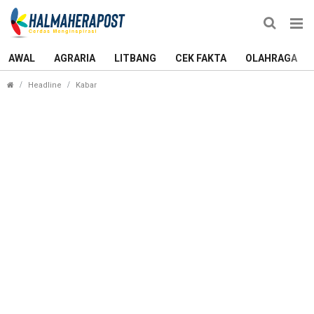
AWAL
AGRARIA
LITBANG
CEK FAKTA
OLAHRAGA
MTQ Halmahera Timur Resmi Ditutup, Maba Selat
Headline
Kabar