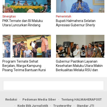
Sinergitas
Pemerintah
PKK Ternate dan BI Maluku
Bupati Halmahera Selatan
Utara Luncurkan Rindang
Apresiasi Gubernur Sherly
Berseri Perkuat Ketahanan
Dorong Transformasi Digital
Pangan
Pengadaan Barang dan Jasa
Program Ternate Sehat
Gubernur Pastikan Layanan
Berjalan, Warga Kampung
Kesehatan Maluku Utara Makin
Pisang Terima Bantuan Kursi
Berkualitas Melalui RSU dan
Roda
RSJ Sofifi
Redaksi
Pedoman Media Siber
Tentang HALMAHERAPOST
Kode Etik Jurnalistik
Trustworthy
Standar JTI