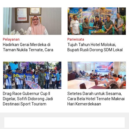
Penyakit Berbahaya
Jambore Nasional
Pelayanan
Pariwisata
Hadirkan Gerai Merdeka di
Tujuh Tahun Hotel Molokai,
Taman Nukila Ternate, Cara
Bupati Rusli Dorong SDM Lokal
DPMPTSP Permudah Legalitas
Perkuat Pariwisata Morotai
Usaha
Drag Race Gubernur Cup II
Setetes Darah untuk Sesama,
Digelar, Sofifi Didorong Jadi
Cara Bela Hotel Ternate Maknai
Destinasi Sport Tourism
Hari Kemerdekaan