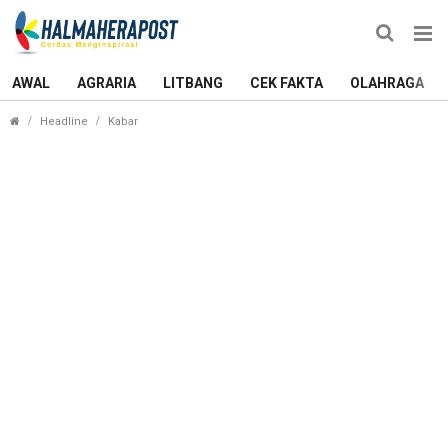
AWAL
AGRARIA
LITBANG
CEK FAKTA
OLAHRAGA
Wabup Sula Lepas Pawai Ta’aruf MTQ, Keberagam
Headline
Kabar