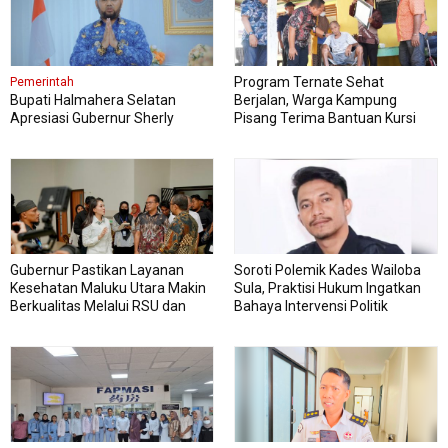
Program Ternate Sehat
Pemerintah
Bupati Halmahera Selatan
Berjalan, Warga Kampung
Apresiasi Gubernur Sherly
Pisang Terima Bantuan Kursi
Dorong Transformasi Digital
Roda
Pengadaan Barang dan Jasa
Gubernur Pastikan Layanan
Soroti Polemik Kades Wailoba
Kesehatan Maluku Utara Makin
Sula, Praktisi Hukum Ingatkan
Berkualitas Melalui RSU dan
Bahaya Intervensi Politik
RSJ Sofifi