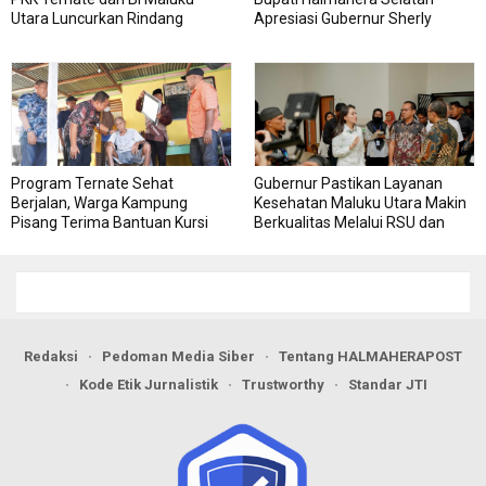
Utara Luncurkan Rindang
Apresiasi Gubernur Sherly
Berseri Perkuat Ketahanan
Dorong Transformasi Digital
Pangan
Pengadaan Barang dan Jasa
Program Ternate Sehat
Gubernur Pastikan Layanan
Berjalan, Warga Kampung
Kesehatan Maluku Utara Makin
Pisang Terima Bantuan Kursi
Berkualitas Melalui RSU dan
Roda
RSJ Sofifi
Redaksi
Pedoman Media Siber
Tentang HALMAHERAPOST
Kode Etik Jurnalistik
Trustworthy
Standar JTI