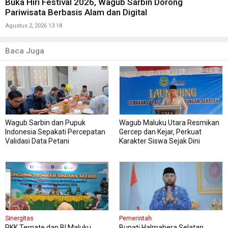
Buka Hiri Festival 2026, Wagub Sarbin Dorong
Pariwisata Berbasis Alam dan Digital
Agustus 2, 2026 13:18
Baca Juga
Wagub Sarbin dan Pupuk
Wagub Maluku Utara Resmikan
Indonesia Sepakati Percepatan
Gercep dan Kejar, Perkuat
Validasi Data Petani
Karakter Siswa Sejak Dini
Sinergitas
Pemerintah
PKK Ternate dan BI Maluku
Bupati Halmahera Selatan