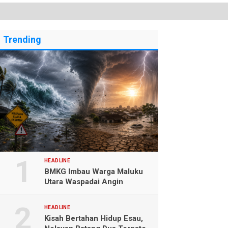
Trending
HEADLINE
BMKG Imbau Warga Maluku
Utara Waspadai Angin
Kencang dan Gelombang
Tinggi
HEADLINE
Kisah Bertahan Hidup Esau,