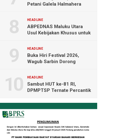
Petani Galela Halmahera
Utara Blokade Akses PT
NICO
HEADLINE
ABPEDNAS Maluku Utara
Usul Kebijakan Khusus untuk
Koperasi Desa di Wilayah
Kepulauan
HEADLINE
Buka Hiri Festival 2026,
Wagub Sarbin Dorong
Pariwisata Berbasis Alam dan
Digital
HEADLINE
Sambut HUT ke-81 RI,
DPMPTSP Ternate Percantik
Kantor dengan Nuansa
Merah Putih