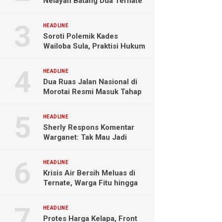
Nelayan Batang Dua Ternate
Selamat Setelah Hanyut
Hampir Sebulan
HEADLINE
Soroti Polemik Kades
Wailoba Sula, Praktisi Hukum
Ingatkan Bahaya Intervensi
Politik
HEADLINE
Dua Ruas Jalan Nasional di
Morotai Resmi Masuk Tahap
Pengerjaan
HEADLINE
Sherly Respons Komentar
Warganet: Tak Mau Jadi
Orang Lain, Fokus Buktikan
Hasil Kerja
HEADLINE
Krisis Air Bersih Meluas di
Ternate, Warga Fitu hingga
Maliaro Mengeluh
HEADLINE
Protes Harga Kelapa, Front