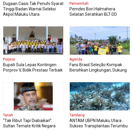
Dugaan Casis Tak Penuhi Syarat
Pemerintah
Tinggi Badan Warnai Seleksi
Pemdes Bori Halmahera
Akpol Maluku Utara
Selatan Serahkan BLT-DD
Semester Pertama Tahun 2026
Porprov
Agenda
Bupati Sula Lepas Kontingen
Fans Brasil Seleção Kompak
Porprov V, Bidik Prestasi Terbaik
Bersihkan Lingkungan, Dukung
Kesuksesan Porprov Maluku
Utara
Tanah
Tambang
“Tak Ribut Tapi Diabaikan”:
ANTAM UBPN Maluku Utara
Sultan Ternate Kritik Negara
Sukses Transplantasi Terumbu
Lamban Akui Tanah Adat
Karang, Komitmen Konservasi