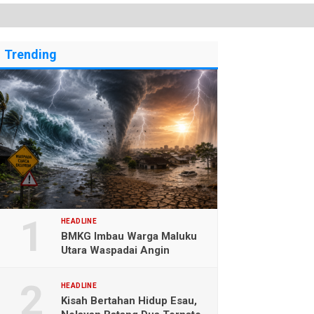
Trending
HEADLINE
BMKG Imbau Warga Maluku
Utara Waspadai Angin
Kencang dan Gelombang
Tinggi
HEADLINE
Kisah Bertahan Hidup Esau,