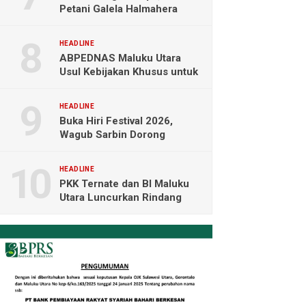
Petani Galela Halmahera
Utara Blokade Akses PT
NICO
HEADLINE
ABPEDNAS Maluku Utara
Usul Kebijakan Khusus untuk
Koperasi Desa di Wilayah
Kepulauan
HEADLINE
Buka Hiri Festival 2026,
Wagub Sarbin Dorong
Pariwisata Berbasis Alam dan
Digital
HEADLINE
PKK Ternate dan BI Maluku
Utara Luncurkan Rindang
Berseri Perkuat Ketahanan
Pangan