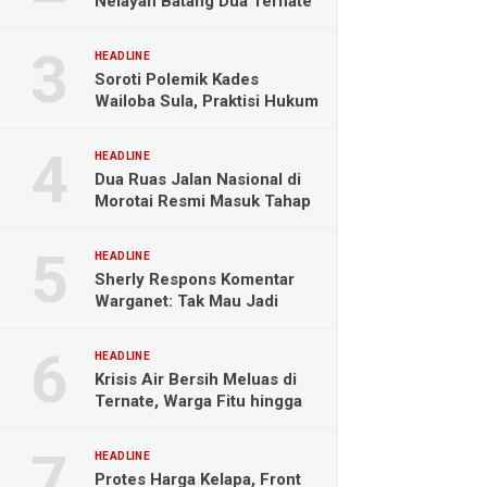
Nelayan Batang Dua Ternate
Selamat Setelah Hanyut
Hampir Sebulan
HEADLINE
Soroti Polemik Kades
Wailoba Sula, Praktisi Hukum
Ingatkan Bahaya Intervensi
Politik
HEADLINE
Dua Ruas Jalan Nasional di
Morotai Resmi Masuk Tahap
Pengerjaan
HEADLINE
Sherly Respons Komentar
Warganet: Tak Mau Jadi
Orang Lain, Fokus Buktikan
Hasil Kerja
HEADLINE
Krisis Air Bersih Meluas di
Ternate, Warga Fitu hingga
Maliaro Mengeluh
HEADLINE
Protes Harga Kelapa, Front