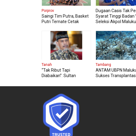
Dugaan Casis Tak Pe
Porprov
Saingi Tim Putra, Basket
Syarat Tinggi Badan
Putri Ternate Cetak
Seleksi Akpol Maluku
Kemenangan Telak Atas
Tidore
Tanah
Tambang
“Tak Ribut Tapi
ANTAM UBPN Maluku
Diabaikan”: Sultan
Sukses Transplantas
Ternate Kritik Negara
Terumbu Karang,
Lamban Akui Tanah Adat
Komitmen Konservas
Maluku Utara
Berlanjut