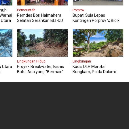
nuhi
Pemerintah
Porprov
 Warnai
Pemdes Bori Halmahera
Bupati Sula Lepas
 Utara
Selatan Serahkan BLT-DD
Kontingen Porprov V, Bidik
Semester Pertama Tahun
Prestasi Terbaik
2026
Lingkungan Hidup
Lingkungan
 Utara
Proyek Breakwater, Bisnis
Kadis DLH Morotai
i
Batu: Ada yang “Bermain”
Bungkam, Polda Dalami
dari Hulu Ake Toniku
Kasus Galian C Ilegal
i