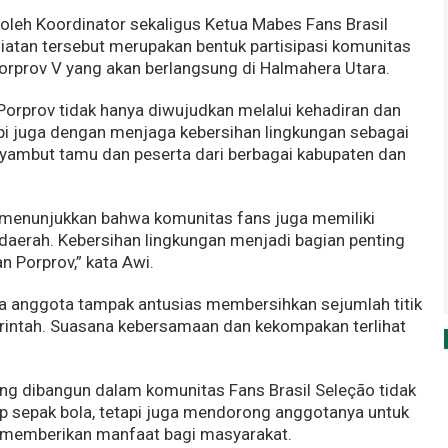
g oleh Koordinator sekaligus Ketua Mabes Fans Brasil
giatan tersebut merupakan bentuk partisipasi komunitas
prov V yang akan berlangsung di Halmahera Utara.
orprov tidak hanya diwujudkan melalui kehadiran dan
api juga dengan menjaga kebersihan lingkungan sebagai
nyambut tamu dan peserta dari berbagai kabupaten dan
gin menunjukkan bahwa komunitas fans juga memiliki
daerah. Kebersihan lingkungan menjadi bagian penting
 Porprov,” kata Awi.
ra anggota tampak antusias membersihkan sejumlah titik
erintah. Suasana kebersamaan dan kekompakan terlihat
 dibangun dalam komunitas Fans Brasil Seleção tidak
p sepak bola, tetapi juga mendorong anggotanya untuk
g memberikan manfaat bagi masyarakat.