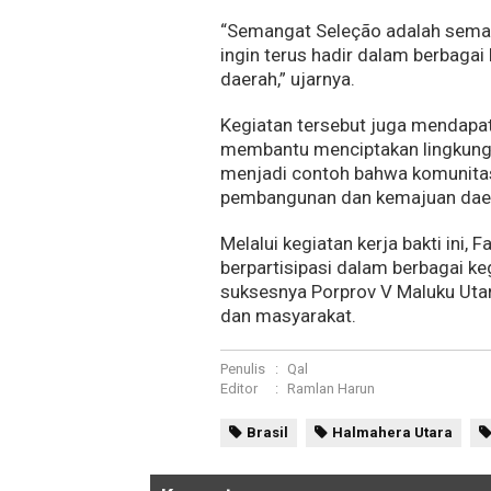
“Semangat Seleção adalah seman
ingin terus hadir dalam berbagai
daerah,” ujarnya.
Kegiatan tersebut juga mendapat 
membantu menciptakan lingkungan 
menjadi contoh bahwa komunitas
pembangunan dan kemajuan dae
Melalui kegiatan kerja bakti ini
berpartisipasi dalam berbagai k
suksesnya Porprov V Maluku Utar
dan masyarakat.
Penulis
:
Qal
Editor
:
Ramlan Harun
Brasil
Halmahera Utara