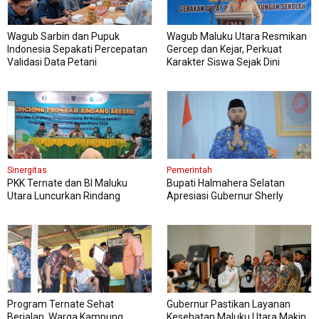
Wagub Sarbin dan Pupuk
Wagub Maluku Utara Resmikan
Indonesia Sepakati Percepatan
Gercep dan Kejar, Perkuat
Validasi Data Petani
Karakter Siswa Sejak Dini
Sinergitas
Pemerintah
PKK Ternate dan BI Maluku
Bupati Halmahera Selatan
Utara Luncurkan Rindang
Apresiasi Gubernur Sherly
Berseri Perkuat Ketahanan
Dorong Transformasi Digital
Pangan
Pengadaan Barang dan Jasa
Program Ternate Sehat
Gubernur Pastikan Layanan
Berjalan, Warga Kampung
Kesehatan Maluku Utara Makin