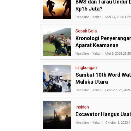
BWS dan Tarau Undur D
Rp15 Juta?
Headline
Kabar
Mei 14, 2024 12:2
Sepak Bola
Kronologi Penyerangan
Aparat Keamanan
Headline
Kabar
Mei 3, 2024 23:25
Lingkungan
Sambut 10th Word Wat
Maluku Utara
Headline
Kabar
Februari 22, 2024
Insiden
Excavator Hangus Usai
Headline
Kabar
Oktober 8, 2023 1