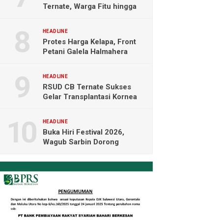
Ternate, Warga Fitu hingga
Maliaro Mengeluh
HEADLINE
Protes Harga Kelapa, Front
Petani Galela Halmahera
Utara Blokade Akses PT
NICO
HEADLINE
RSUD CB Ternate Sukses
Gelar Transplantasi Kornea
Perdana di Indonesia Timur
HEADLINE
Buka Hiri Festival 2026,
Wagub Sarbin Dorong
Pariwisata Berbasis Alam dan
Digital