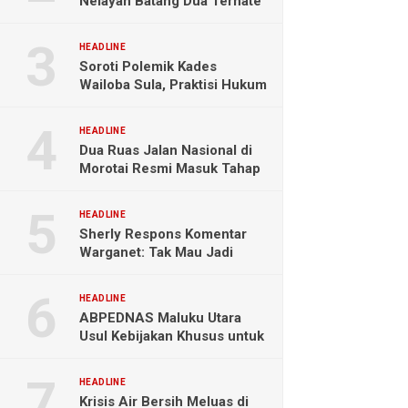
Nelayan Batang Dua Ternate
Selamat Setelah Hanyut
Hampir Sebulan
HEADLINE
Soroti Polemik Kades
Wailoba Sula, Praktisi Hukum
Ingatkan Bahaya Intervensi
Politik
HEADLINE
Dua Ruas Jalan Nasional di
Morotai Resmi Masuk Tahap
Pengerjaan
HEADLINE
Sherly Respons Komentar
Warganet: Tak Mau Jadi
Orang Lain, Fokus Buktikan
Hasil Kerja
HEADLINE
ABPEDNAS Maluku Utara
Usul Kebijakan Khusus untuk
Koperasi Desa di Wilayah
Kepulauan
HEADLINE
Krisis Air Bersih Meluas di