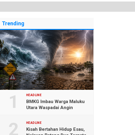
Trending
HEADLINE
BMKG Imbau Warga Maluku
Utara Waspadai Angin
Kencang dan Gelombang
Tinggi
HEADLINE
Kisah Bertahan Hidup Esau,