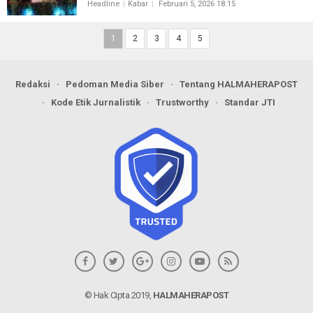
Headline
Kabar
Februari 5, 2026 18:15
1
2
3
4
5
Redaksi
Pedoman Media Siber
Tentang HALMAHERAPOST
Kode Etik Jurnalistik
Trustworthy
Standar JTI
© Hak Cipta 2019,
HALMAHERAPOST