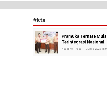
#
kta
Pramuka Ternate Mulai
Terintegrasi Nasional
Headline
Kabar
Juni 2, 2026 18:0