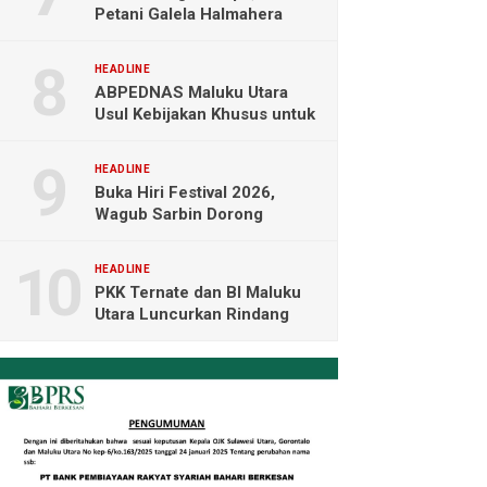
Petani Galela Halmahera
Utara Blokade Akses PT
NICO
HEADLINE
ABPEDNAS Maluku Utara
Usul Kebijakan Khusus untuk
Koperasi Desa di Wilayah
Kepulauan
HEADLINE
Buka Hiri Festival 2026,
Wagub Sarbin Dorong
Pariwisata Berbasis Alam dan
Digital
HEADLINE
PKK Ternate dan BI Maluku
Utara Luncurkan Rindang
Berseri Perkuat Ketahanan
Pangan