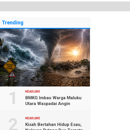
Trending
HEADLINE
BMKG Imbau Warga Maluku
Utara Waspadai Angin
Kencang dan Gelombang
Tinggi
HEADLINE
Kisah Bertahan Hidup Esau,