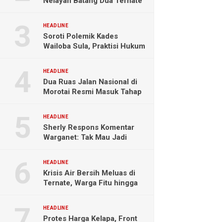
Nelayan Batang Dua Ternate
Selamat Setelah Hanyut
Hampir Sebulan
HEADLINE
Soroti Polemik Kades
Wailoba Sula, Praktisi Hukum
Ingatkan Bahaya Intervensi
Politik
HEADLINE
Dua Ruas Jalan Nasional di
Morotai Resmi Masuk Tahap
Pengerjaan
HEADLINE
Sherly Respons Komentar
Warganet: Tak Mau Jadi
Orang Lain, Fokus Buktikan
Hasil Kerja
HEADLINE
Krisis Air Bersih Meluas di
Ternate, Warga Fitu hingga
Maliaro Mengeluh
HEADLINE
Protes Harga Kelapa, Front