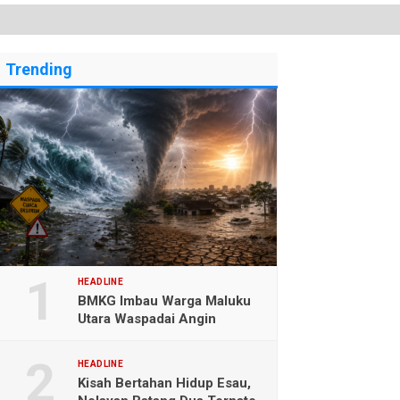
Trending
HEADLINE
BMKG Imbau Warga Maluku
Utara Waspadai Angin
Kencang dan Gelombang
Tinggi
HEADLINE
Kisah Bertahan Hidup Esau,