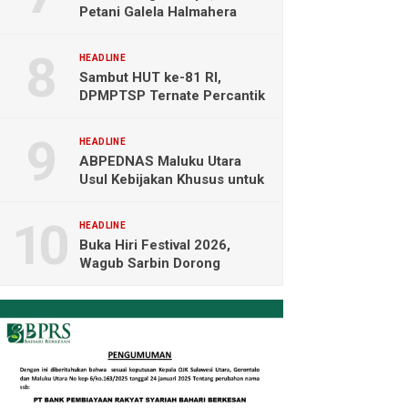
Petani Galela Halmahera
Utara Blokade Akses PT
NICO
HEADLINE
Sambut HUT ke-81 RI,
DPMPTSP Ternate Percantik
Kantor dengan Nuansa
Merah Putih
HEADLINE
ABPEDNAS Maluku Utara
Usul Kebijakan Khusus untuk
Koperasi Desa di Wilayah
Kepulauan
HEADLINE
Buka Hiri Festival 2026,
Wagub Sarbin Dorong
Pariwisata Berbasis Alam dan
Digital