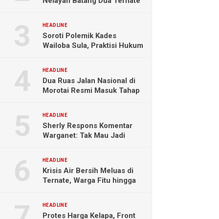
Nelayan Batang Dua Ternate
Selamat Setelah Hanyut
Hampir Sebulan
HEADLINE
Soroti Polemik Kades
Wailoba Sula, Praktisi Hukum
Ingatkan Bahaya Intervensi
Politik
HEADLINE
Dua Ruas Jalan Nasional di
Morotai Resmi Masuk Tahap
Pengerjaan
HEADLINE
Sherly Respons Komentar
Warganet: Tak Mau Jadi
Orang Lain, Fokus Buktikan
Hasil Kerja
HEADLINE
Krisis Air Bersih Meluas di
Ternate, Warga Fitu hingga
Maliaro Mengeluh
HEADLINE
Protes Harga Kelapa, Front