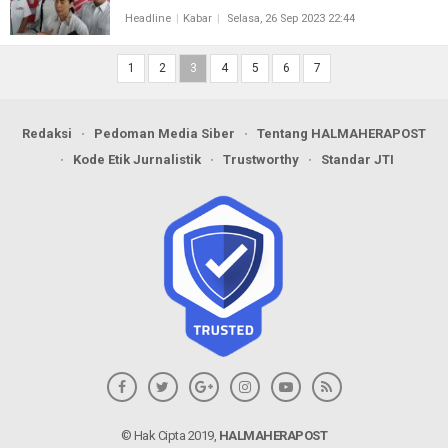
Headline
Kabar
Selasa, 26 Sep 2023 22:44
1
2
3
4
5
6
7
Redaksi
Pedoman Media Siber
Tentang HALMAHERAPOST
Kode Etik Jurnalistik
Trustworthy
Standar JTI
© Hak Cipta 2019,
HALMAHERAPOST