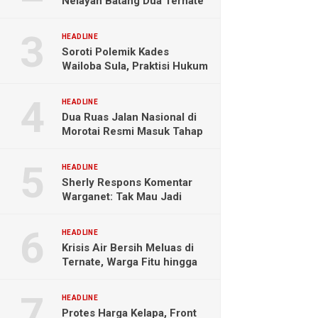
Nelayan Batang Dua Ternate
Selamat Setelah Hanyut
Hampir Sebulan
HEADLINE
Soroti Polemik Kades
Wailoba Sula, Praktisi Hukum
Ingatkan Bahaya Intervensi
Politik
HEADLINE
Dua Ruas Jalan Nasional di
Morotai Resmi Masuk Tahap
Pengerjaan
HEADLINE
Sherly Respons Komentar
Warganet: Tak Mau Jadi
Orang Lain, Fokus Buktikan
Hasil Kerja
HEADLINE
Krisis Air Bersih Meluas di
Ternate, Warga Fitu hingga
Maliaro Mengeluh
HEADLINE
Protes Harga Kelapa, Front