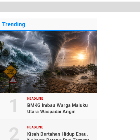
Trending
HEADLINE
BMKG Imbau Warga Maluku
Utara Waspadai Angin
Kencang dan Gelombang
Tinggi
HEADLINE
Kisah Bertahan Hidup Esau,