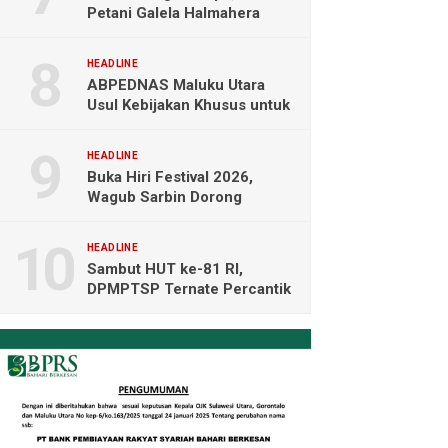
Petani Galela Halmahera
Utara Blokade Akses PT
NICO
HEADLINE
ABPEDNAS Maluku Utara
Usul Kebijakan Khusus untuk
Koperasi Desa di Wilayah
Kepulauan
HEADLINE
Buka Hiri Festival 2026,
Wagub Sarbin Dorong
Pariwisata Berbasis Alam dan
Digital
HEADLINE
Sambut HUT ke-81 RI,
DPMPTSP Ternate Percantik
Kantor dengan Nuansa
Merah Putih