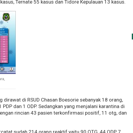
 kasus, Ternate 55 kasus dan Tidore Kepulauan 13 kasus.
ra,
ng dirawat di RSUD Chasan Boesorie sebanyak 18 orang,
 1 PDP dan 1 ODP. Sedangkan yang menjalani karantina di
ngan rincian 43 pasien terkonfirmasi positif, 11 otg, dan
rcatat sudah 214 orang reaktif yaitu 90 OTG, 44 ODP, 7