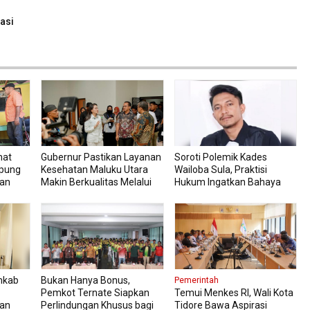
tasi
hat
Gubernur Pastikan Layanan
Soroti Polemik Kades
mpung
Kesehatan Maluku Utara
Wailoba Sula, Praktisi
uan
Makin Berkualitas Melalui
Hukum Ingatkan Bahaya
RSU dan RSJ Sofifi
Intervensi Politik
mkab
Bukan Hanya Bonus,
Pemerintah
Pemkot Ternate Siapkan
Temui Menkes RI, Wali Kota
kan
Perlindungan Khusus bagi
Tidore Bawa Aspirasi