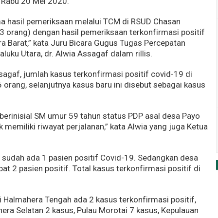
 Rabu 20 Mei 2020.
ima hasil pemeriksaan melalui TCM di RSUD Chasan
3 orang) dengan hasil pemeriksaan terkonfirmasi positif
a Barat,” kata Juru Bicara Gugus Tugas Percepatan
uku Utara, dr. Alwia Assagaf dalam rillis.
agaf, jumlah kasus terkonfirmasi positif covid-19 di
 orang, selanjutnya kasus baru ini disebut sebagai kasus
i berinisial SM umur 59 tahun status PDP asal desa Payo
k memiliki riwayat perjalanan,” kata Alwia yang juga Ketua
 sudah ada 1 pasien positif Covid-19. Sedangkan desa
t 2 pasien positif. Total kasus terkonfirmasi positif di
 Halmahera Tengah ada 2 kasus terkonfirmasi positif,
era Selatan 2 kasus, Pulau Morotai 7 kasus, Kepulauan