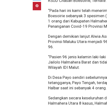
RSUD Chasan Boesoirie, Ternate.
“Pada hari ini kami telah mener
Boesoirie sebanyak 3 spesimen (
1 orang dari Kabupaten Halmaher
Penanganan Covid-19 Provinsi Mal
Dengan demikian lanjut Alwia Ass
Provinsi Maluku Utara menjadi 96
96.
“Pasien 96 jenis kelamin laki-lak
Jailolo Halmahera Barat dan tida
Wilayah IDI Malut.
Di Desa Payo sendiri sebelumnya
tetangganya, Payo Tengah, terdapa
Halbar saat ini sebanyak 4 orang.
Sedangkan secara keseluruhan di
Halmahera Utara 8 kasus, Halmah