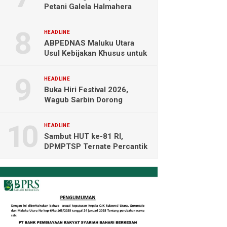
Petani Galela Halmahera
Utara Blokade Akses PT
NICO
HEADLINE
ABPEDNAS Maluku Utara
Usul Kebijakan Khusus untuk
Koperasi Desa di Wilayah
Kepulauan
HEADLINE
Buka Hiri Festival 2026,
Wagub Sarbin Dorong
Pariwisata Berbasis Alam dan
Digital
HEADLINE
Sambut HUT ke-81 RI,
DPMPTSP Ternate Percantik
Kantor dengan Nuansa
Merah Putih