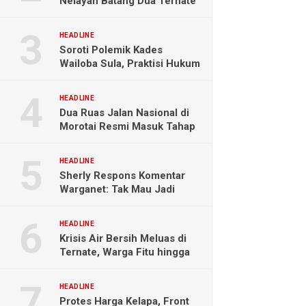
Nelayan Batang Dua Ternate
Selamat Setelah Hanyut
Hampir Sebulan
HEADLINE
Soroti Polemik Kades
Wailoba Sula, Praktisi Hukum
Ingatkan Bahaya Intervensi
Politik
HEADLINE
Dua Ruas Jalan Nasional di
Morotai Resmi Masuk Tahap
Pengerjaan
HEADLINE
Sherly Respons Komentar
Warganet: Tak Mau Jadi
Orang Lain, Fokus Buktikan
Hasil Kerja
HEADLINE
Krisis Air Bersih Meluas di
Ternate, Warga Fitu hingga
Maliaro Mengeluh
HEADLINE
Protes Harga Kelapa, Front