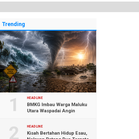
Trending
HEADLINE
BMKG Imbau Warga Maluku
Utara Waspadai Angin
Kencang dan Gelombang
Tinggi
HEADLINE
Kisah Bertahan Hidup Esau,