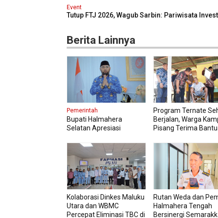
Event
Tutup FTJ 2026, Wagub Sarbin: Pariwisata Inves
Masa Depan Maluku Utara
Berita Lainnya
Program Ternate Se
Pemerintah
Bupati Halmahera
Berjalan, Warga Ka
Selatan Apresiasi
Pisang Terima Bant
Gubernur Sherly Dorong
Kursi Roda
Transformasi Digital
Pengadaan Barang dan
Jasa
Kolaborasi Dinkes Maluku
Rutan Weda dan Pe
Utara dan WBMC
Halmahera Tengah
Percepat Eliminasi TBC di
Bersinergi Semarak