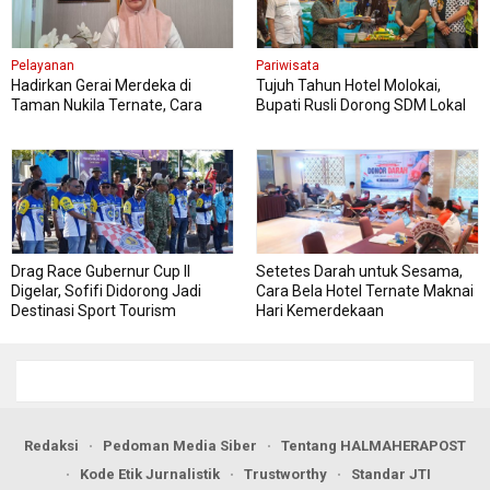
Pelayanan
Pariwisata
Hadirkan Gerai Merdeka di
Tujuh Tahun Hotel Molokai,
Taman Nukila Ternate, Cara
Bupati Rusli Dorong SDM Lokal
DPMPTSP Permudah Legalitas
Perkuat Pariwisata Morotai
Usaha
Drag Race Gubernur Cup II
Setetes Darah untuk Sesama,
Digelar, Sofifi Didorong Jadi
Cara Bela Hotel Ternate Maknai
Destinasi Sport Tourism
Hari Kemerdekaan
Redaksi
Pedoman Media Siber
Tentang HALMAHERAPOST
Kode Etik Jurnalistik
Trustworthy
Standar JTI