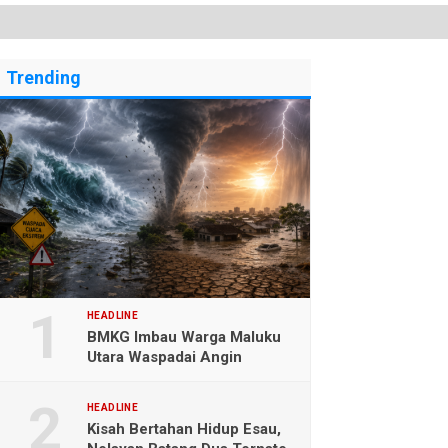
Trending
HEADLINE
BMKG Imbau Warga Maluku
Utara Waspadai Angin
Kencang dan Gelombang
Tinggi
HEADLINE
Kisah Bertahan Hidup Esau,