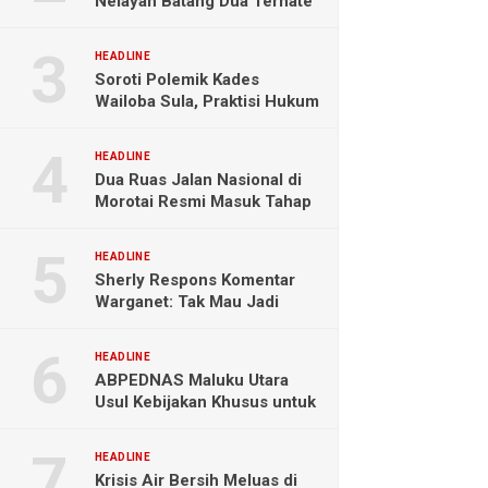
Nelayan Batang Dua Ternate
Selamat Setelah Hanyut
Hampir Sebulan
HEADLINE
Soroti Polemik Kades
Wailoba Sula, Praktisi Hukum
Ingatkan Bahaya Intervensi
Politik
HEADLINE
Dua Ruas Jalan Nasional di
Morotai Resmi Masuk Tahap
Pengerjaan
HEADLINE
Sherly Respons Komentar
Warganet: Tak Mau Jadi
Orang Lain, Fokus Buktikan
Hasil Kerja
HEADLINE
ABPEDNAS Maluku Utara
Usul Kebijakan Khusus untuk
Koperasi Desa di Wilayah
Kepulauan
HEADLINE
Krisis Air Bersih Meluas di