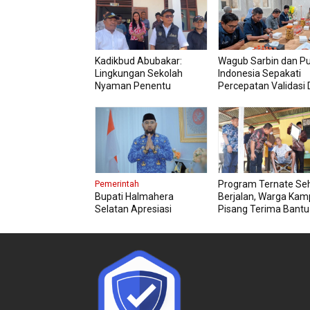
Kadikbud Abubakar:
Wagub Sarbin dan P
Lingkungan Sekolah
Indonesia Sepakati
Nyaman Penentu
Percepatan Validasi 
Kualitas Pembelajaran
Petani
Program Ternate Se
Pemerintah
Bupati Halmahera
Berjalan, Warga Ka
Selatan Apresiasi
Pisang Terima Bant
Gubernur Sherly Dorong
Kursi Roda
Transformasi Digital
Pengadaan Barang dan
Jasa