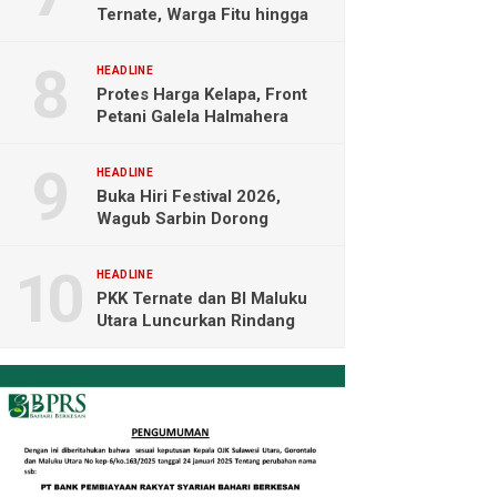
Ternate, Warga Fitu hingga
Maliaro Mengeluh
HEADLINE
Protes Harga Kelapa, Front
Petani Galela Halmahera
Utara Blokade Akses PT
NICO
HEADLINE
Buka Hiri Festival 2026,
Wagub Sarbin Dorong
Pariwisata Berbasis Alam dan
Digital
HEADLINE
PKK Ternate dan BI Maluku
Utara Luncurkan Rindang
Berseri Perkuat Ketahanan
Pangan