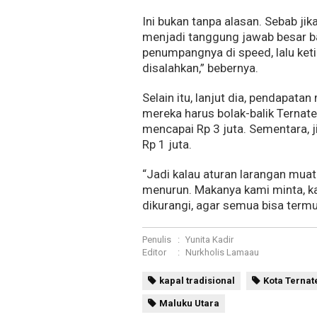
Ini bukan tanpa alasan. Sebab ji
menjadi tanggung jawab besar ba
penumpangnya di speed, lalu ketik
disalahkan,” bebernya.
Selain itu, lanjut dia, pendapat
mereka harus bolak-balik Ternat
mencapai Rp 3 juta. Sementara, j
Rp 1 juta.
“Jadi kalau aturan larangan mua
menurun. Makanya kami minta, k
dikurangi, agar semua bisa termu
Penulis
:
Yunita Kadir
Editor
:
Nurkholis Lamaau
kapal tradisional
Kota Ternat
Maluku Utara