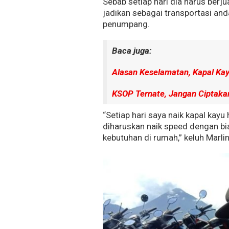
Sebab setiap hari dia harus berju
jadikan sebagai transportasi and
penumpang.
Baca juga:
Alasan Keselamatan, Kapal Ka
KSOP Ternate, Jangan Ciptaka
“Setiap hari saya naik kapal kay
diharuskan naik speed dengan biay
kebutuhan di rumah,” keluh Marli