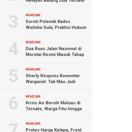
Nelayan Batang Dua Ternate
Selamat Setelah Hanyut
Hampir Sebulan
HEADLINE
Soroti Polemik Kades
Wailoba Sula, Praktisi Hukum
Ingatkan Bahaya Intervensi
Politik
HEADLINE
Dua Ruas Jalan Nasional di
Morotai Resmi Masuk Tahap
Pengerjaan
HEADLINE
Sherly Respons Komentar
Warganet: Tak Mau Jadi
Orang Lain, Fokus Buktikan
Hasil Kerja
HEADLINE
Krisis Air Bersih Meluas di
Ternate, Warga Fitu hingga
Maliaro Mengeluh
HEADLINE
Protes Harga Kelapa, Front