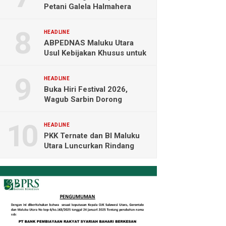
Petani Galela Halmahera
Utara Blokade Akses PT
NICO
HEADLINE
ABPEDNAS Maluku Utara
Usul Kebijakan Khusus untuk
Koperasi Desa di Wilayah
Kepulauan
HEADLINE
Buka Hiri Festival 2026,
Wagub Sarbin Dorong
Pariwisata Berbasis Alam dan
Digital
HEADLINE
PKK Ternate dan BI Maluku
Utara Luncurkan Rindang
Berseri Perkuat Ketahanan
Pangan