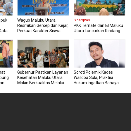
upuk
Wagub Maluku Utara
Sinergitas
Resmikan Gercep dan Kejar,
PKK Ternate dan BI Maluku
Data
Perkuat Karakter Siswa
Utara Luncurkan Rindang
Sejak Dini
Berseri Perkuat Ketahanan
Pangan
hat
Gubernur Pastikan Layanan
Soroti Polemik Kades
mpung
Kesehatan Maluku Utara
Wailoba Sula, Praktisi
uan
Makin Berkualitas Melalui
Hukum Ingatkan Bahaya
RSU dan RSJ Sofifi
Intervensi Politik