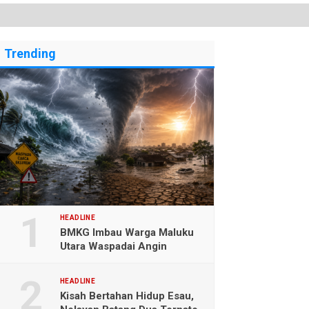
Trending
HEADLINE
BMKG Imbau Warga Maluku
Utara Waspadai Angin
Kencang dan Gelombang
Tinggi
HEADLINE
Kisah Bertahan Hidup Esau,