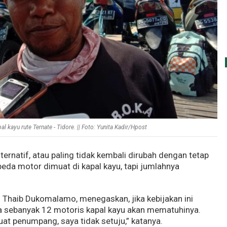
 kayu rute Ternate - Tidore. || Foto: Yunita Kadir/Hpost
ternatif, atau paling tidak kembali dirubah dengan tetap
da motor dimuat di kapal kayu, tapi jumlahnya
. Thaib Dukomalamo, menegaskan, jika kebijakan ini
a sebanyak 12 motoris kapal kayu akan mematuhinya.
t penumpang, saya tidak setuju,” katanya.