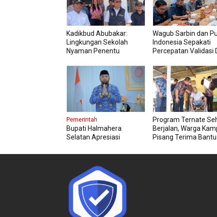
Kadikbud Abubakar:
Wagub Sarbin dan P
Lingkungan Sekolah
Indonesia Sepakati
Nyaman Penentu
Percepatan Validasi 
Kualitas Pembelajaran
Petani
Program Ternate Se
Pemerintah
Bupati Halmahera
Berjalan, Warga Ka
Selatan Apresiasi
Pisang Terima Bant
Gubernur Sherly Dorong
Kursi Roda
Transformasi Digital
Pengadaan Barang dan
Jasa