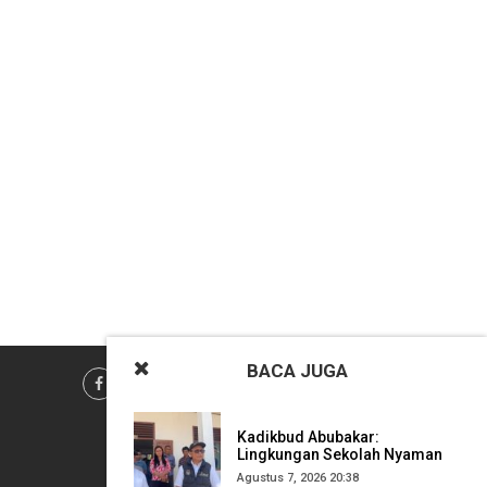
BACA
JUGA
Kadikbud Abubakar:
Lingkungan Sekolah Nyaman
Penentu Kualitas Pembelajaran
Agustus 7, 2026 20:38