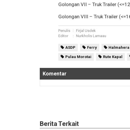
Golongan VII – Truk Trailer (<=
Golongan VIII – Truk Trailer (<=
Penulis
:
Firjal Usdek
Editor
:
Nurkholis Lamaau
ASDP
Ferry
Halmahera 
Pulau Morotai
Rute Kapal
Komentar
Berita Terkait