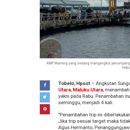
KMP Maming yang sedang mangangkut penumpang dan
Febru
Tobelo, Hpost
– Angkutan Sunga
Utara
,
Maluku Utara
, menambah 
yakni pada Rabu. Penambahan itu
seminggu, menjadi 4 kali.
"Penambahan trip ini diberlakukan
Jika trip sesuai target maka tid
Agus Hermanto, Penanggungjaw