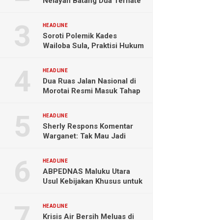
Nelayan Batang Dua Ternate
Selamat Setelah Hanyut
Hampir Sebulan
HEADLINE
Soroti Polemik Kades
Wailoba Sula, Praktisi Hukum
Ingatkan Bahaya Intervensi
Politik
HEADLINE
Dua Ruas Jalan Nasional di
Morotai Resmi Masuk Tahap
Pengerjaan
HEADLINE
Sherly Respons Komentar
Warganet: Tak Mau Jadi
Orang Lain, Fokus Buktikan
Hasil Kerja
HEADLINE
ABPEDNAS Maluku Utara
Usul Kebijakan Khusus untuk
Koperasi Desa di Wilayah
Kepulauan
HEADLINE
Krisis Air Bersih Meluas di