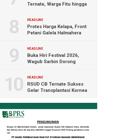
Ternate, Warga Fitu hingga
Maliaro Mengeluh
HEADLINE
Protes Harga Kelapa, Front
Petani Galela Halmahera
Utara Blokade Akses PT
NICO
HEADLINE
Buka Hiri Festival 2026,
Wagub Sarbin Dorong
Pariwisata Berbasis Alam dan
Digital
HEADLINE
RSUD CB Ternate Sukses
Gelar Transplantasi Kornea
Perdana di Indonesia Timur