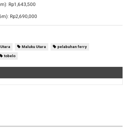
12m): Rp1,643,500
16m): Rp2,690,000
Utara
Maluku Utara
pelabuhan ferry
tobelo