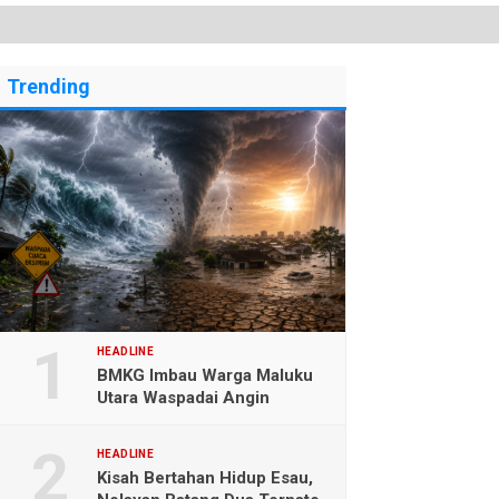
Trending
HEADLINE
BMKG Imbau Warga Maluku
Utara Waspadai Angin
Kencang dan Gelombang
Tinggi
HEADLINE
Kisah Bertahan Hidup Esau,