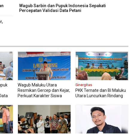
an
Wagub Sarbin dan Pupuk Indonesia Sepakati
Percepatan Validasi Data Petani
r,
upuk
Wagub Maluku Utara
Sinergitas
Resmikan Gercep dan Kejar,
PKK Ternate dan BI Maluku
Data
Perkuat Karakter Siswa
Utara Luncurkan Rindang
Sejak Dini
Berseri Perkuat Ketahanan
Pangan