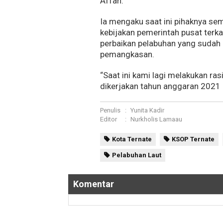
Affan.
Ia mengaku saat ini pihaknya se
kebijakan pemerintah pusat terk
perbaikan pelabuhan yang sudah d
pemangkasan.
“Saat ini kami lagi melakukan ra
dikerjakan tahun anggaran 2021 
Penulis
:
Yunita Kadir
Editor
:
Nurkholis Lamaau
Kota Ternate
KSOP Ternate
Pelabuhan Laut
Komentar