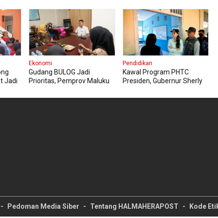
Atlet Berprestasi
Penguatan Layanan
Kesehatan
Ekonomi
Pendidikan
ong
Gudang BULOG Jadi
Kawal Program PHTC
t Jadi
Prioritas, Pemprov Maluku
Presiden, Gubernur Sherly
an
Utara Ingin Harga Pangan
Tinjau Revitalisasi SMAN 5
Tetap Stabil
Tidore
Pedoman Media Siber
Tentang HALMAHERAPOST
Kode Etik