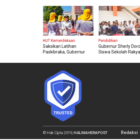
Halmahera Tengah
HUT RI ke-81
HUT Kemerdekaan
Pendidikan
Saksikan Latihan
Gubernur Sherly Dor
Paskibraka, Gubernur
Siswa Sekolah Rakya
Sherly Pesan Tetap
Generasi Tangguh d
Fokus dan Jaga
Berdaya Saing
Kesehatan
Redaksi
© Hak Cipta 2019,
HALMAHERAPOST