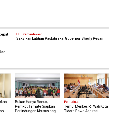
cepat
HUT Kemerdekaan
Saksikan Latihan Paskibraka, Gubernur Sherly Pesan
Tetap Fokus dan Jaga Kesehatan
Jadi
mkab
Bukan Hanya Bonus,
Pemerintah
Pemkot Ternate Siapkan
Temui Menkes RI, Wali Kota
kan
Perlindungan Khusus bagi
Tidore Bawa Aspirasi