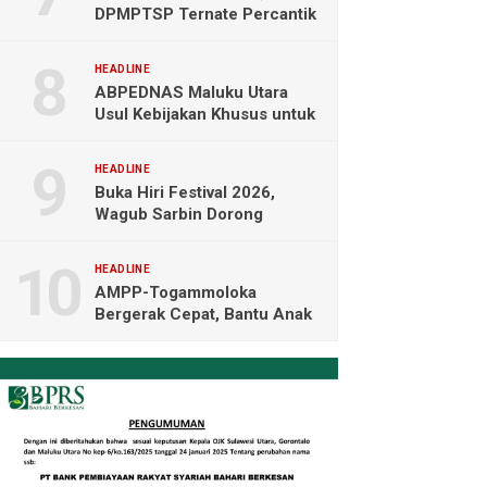
DPMPTSP Ternate Percantik
Kantor dengan Nuansa
Merah Putih
HEADLINE
ABPEDNAS Maluku Utara
Usul Kebijakan Khusus untuk
Koperasi Desa di Wilayah
Kepulauan
HEADLINE
Buka Hiri Festival 2026,
Wagub Sarbin Dorong
Pariwisata Berbasis Alam dan
Digital
HEADLINE
AMPP-Togammoloka
Bergerak Cepat, Bantu Anak
Pengidap Hidrosefalus di
Halmahera Selatan