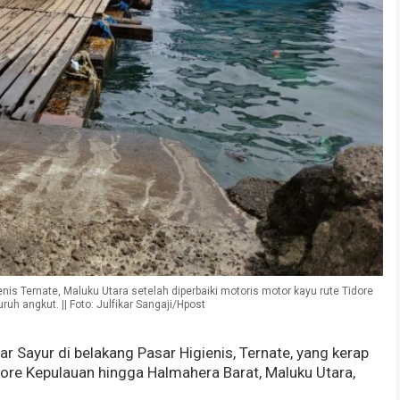
nis Ternate, Maluku Utara setelah diperbaiki motoris motor kayu rute Tidore
uruh angkut. || Foto: Julfikar Sangaji/Hpost
r Sayur di belakang Pasar Higienis, Ternate, yang kerap
dore Kepulauan hingga Halmahera Barat, Maluku Utara,