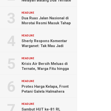
Nelayan Batang Dua Ternate
Selamat Setelah Hanyut
Hampir Sebulan
HEADLINE
Dua Ruas Jalan Nasional di
Morotai Resmi Masuk Tahap
Pengerjaan
HEADLINE
Sherly Respons Komentar
Warganet: Tak Mau Jadi
Orang Lain, Fokus Buktikan
Hasil Kerja
HEADLINE
Krisis Air Bersih Meluas di
Ternate, Warga Fitu hingga
Maliaro Mengeluh
HEADLINE
Protes Harga Kelapa, Front
Petani Galela Halmahera
Utara Blokade Akses PT
NICO
HEADLINE
Sambut HUT ke-81 RI,