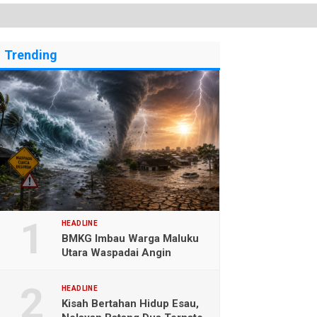
Trending
HEADLINE
BMKG Imbau Warga Maluku
Utara Waspadai Angin
Kencang dan Gelombang
Tinggi
HEADLINE
Kisah Bertahan Hidup Esau,