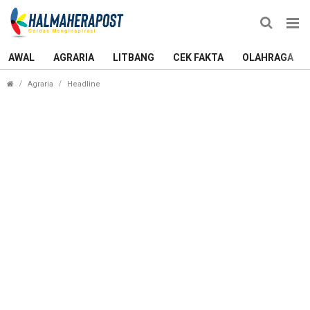
AWAL
AGRARIA
LITBANG
CEK FAKTA
OLAHRAGA
DPRD Halmahera Utara Kunjungi DLH Ternate Bah
Agraria
Headline